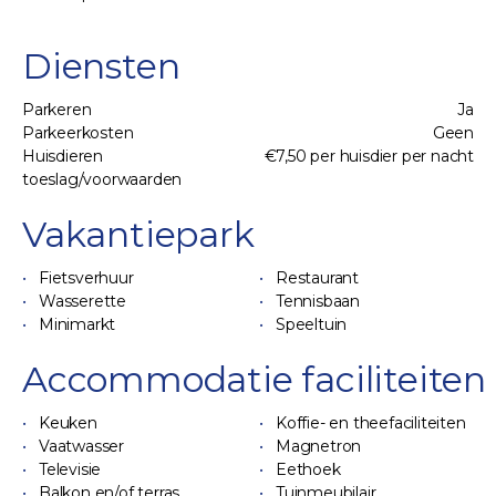
Diensten
Parkeren
Ja
Parkeerkosten
Geen
Huisdieren
€7,50 per huisdier per nacht
toeslag/voorwaarden
Vakantiepark
Fietsverhuur
Restaurant
Wasserette
Tennisbaan
Minimarkt
Speeltuin
Accommodatie faciliteiten
Keuken
Koffie- en theefaciliteiten
Vaatwasser
Magnetron
Televisie
Eethoek
Balkon en/of terras
Tuinmeubilair