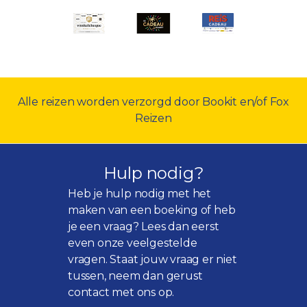
Alle reizen worden verzorgd door Bookit en/of Fox
Reizen
Hulp nodig?
Heb je hulp nodig met het
maken van een boeking of heb
je een vraag? Lees dan eerst
even onze
veelgestelde
vragen
. Staat jouw vraag er niet
tussen, neem dan gerust
contact met ons op.