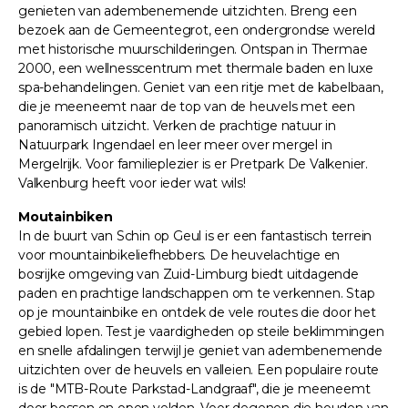
genieten van adembenemende uitzichten. Breng een
bezoek aan de Gemeentegrot, een ondergrondse wereld
met historische muurschilderingen. Ontspan in Thermae
2000, een wellnesscentrum met thermale baden en luxe
spa-behandelingen. Geniet van een ritje met de kabelbaan,
die je meeneemt naar de top van de heuvels met een
panoramisch uitzicht. Verken de prachtige natuur in
Natuurpark Ingendael en leer meer over mergel in
Mergelrijk. Voor familieplezier is er Pretpark De Valkenier.
Valkenburg heeft voor ieder wat wils!
Moutainbiken
In de buurt van Schin op Geul is er een fantastisch terrein
voor mountainbikeliefhebbers. De heuvelachtige en
bosrijke omgeving van Zuid-Limburg biedt uitdagende
paden en prachtige landschappen om te verkennen. Stap
op je mountainbike en ontdek de vele routes die door het
gebied lopen. Test je vaardigheden op steile beklimmingen
en snelle afdalingen terwijl je geniet van adembenemende
uitzichten over de heuvels en valleien. Een populaire route
is de "MTB-Route Parkstad-Landgraaf", die je meeneemt
door bossen en open velden. Voor degenen die houden van