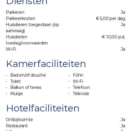
Diensten
Parkeren
Ja
Parkeerkosten
€ 5,00 per dag
Huisdieren toegestaan (op
Ja
aanvraag)
Huisdieren
€ 10,00 p.d.
toeslag/voorwaarden
Wi-Fi
Ja
Kamerfaciliteiten
Bad en/of douche
Föhn
Toilet
Wi-Fi
Balkon of terras
Telefoon
Kluisje
Televisie
Hotelfaciliteiten
Ontbijtruimte
Ja
Restaurant
Ja