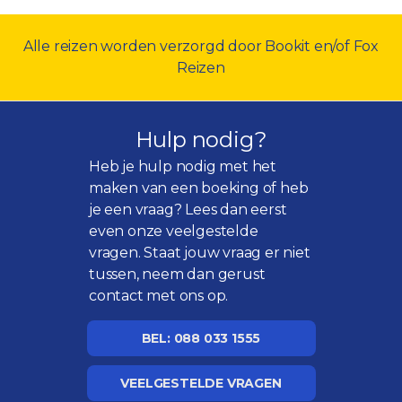
Alle reizen worden verzorgd door Bookit en/of Fox
Reizen
Hulp nodig?
Heb je hulp nodig met het
maken van een boeking of heb
je een vraag? Lees dan eerst
even onze
veelgestelde
vragen
. Staat jouw vraag er niet
tussen, neem dan gerust
contact met ons op.
BEL: 088 033 1555
VEELGESTELDE VRAGEN