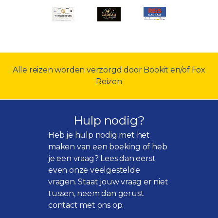
Alle reizen worden verzorgd door Bookit en/of Fox
Reizen
Hulp nodig?
Heb je hulp nodig met het
maken van een boeking of heb
je een vraag? Lees dan eerst
even onze
veelgestelde
vragen
. Staat jouw vraag er niet
tussen, neem dan gerust
contact met ons op.