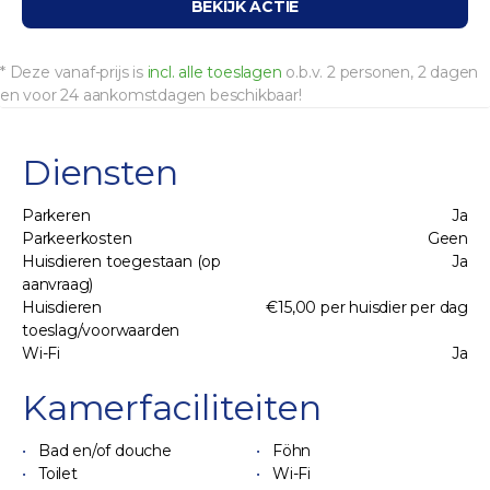
BEKIJK ACTIE
* Deze vanaf-prijs is
incl. alle toeslagen
o.b.v. 2 personen, 2 dagen
en voor 24 aankomstdagen beschikbaar!
Diensten
Parkeren
Ja
Parkeerkosten
Geen
Huisdieren toegestaan (op
Ja
aanvraag)
Huisdieren
€15,00 per huisdier per dag
toeslag/voorwaarden
Wi-Fi
Ja
Kamerfaciliteiten
Bad en/of douche
Föhn
Toilet
Wi-Fi