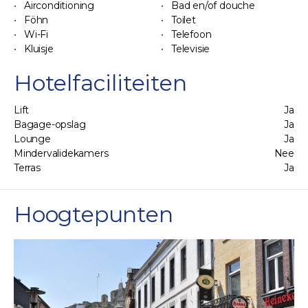
Airconditioning
Bad en/of douche
Föhn
Toilet
Wi-Fi
Telefoon
Kluisje
Televisie
Hotelfaciliteiten
Lift
Ja
Bagage-opslag
Ja
Lounge
Ja
Mindervalidekamers
Nee
Terras
Ja
Hoogtepunten