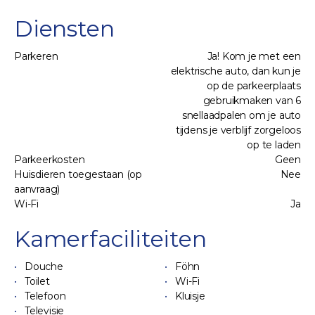
Diensten
Parkeren
Ja! Kom je met een
elektrische auto, dan kun je
op de parkeerplaats
gebruikmaken van 6
snellaadpalen om je auto
tijdens je verblijf zorgeloos
op te laden
Parkeerkosten
Geen
Huisdieren toegestaan (op
Nee
aanvraag)
Wi-Fi
Ja
Kamerfaciliteiten
Douche
Föhn
Toilet
Wi-Fi
Telefoon
Kluisje
Televisie