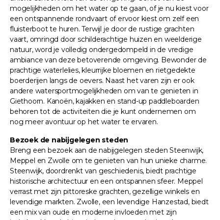
mogelijkheden om het water op te gaan, of je nu kiest voor
een ontspannende rondvaart of ervoor kiest om zelf een
fluisterboot te huren. Terwijl je door de rustige grachten
vaart, omringd door schilderachtige huizen en weelderige
natuur, word je volledig ondergedompeld in de vredige
ambiance van deze betoverende omgeving. Bewonder de
prachtige waterlelies, kleurrijke bloemen en rietgedekte
boerderijen langs de oevers. Naast het varen zijn er ook
andere watersportmogelijkheden om van te genieten in
Giethoorn. Kanoën, kajakken en stand-up paddleboarden
behoren tot de activiteiten die je kunt ondernemen om
nog meer avontuur op het water te ervaren.
Bezoek de nabijgelegen steden
Breng een bezoek aan de nabijgelegen steden Steenwijk,
Meppel en Zwolle om te genieten van hun unieke charme.
Steenwijk, doordrenkt van geschiedenis, biedt prachtige
historische architectuur en een ontspannen sfeer. Meppel
verrast met zijn pittoreske grachten, gezellige winkels en
levendige markten. Zwolle, een levendige Hanzestad, biedt
een mix van oude en moderne invloeden met zijn