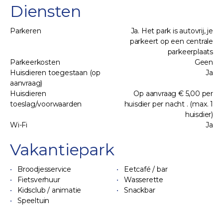
Diensten
Parkeren
Ja. Het park is autovrij, je
parkeert op een centrale
parkeerplaats
Parkeerkosten
Geen
Huisdieren toegestaan (op
Ja
aanvraag)
Huisdieren
Op aanvraag € 5,00 per
toeslag/voorwaarden
huisdier per nacht . (max. 1
huisdier)
Wi-Fi
Ja
Vakantiepark
Broodjesservice
Eetcafé / bar
Fietsverhuur
Wasserette
Kidsclub / animatie
Snackbar
Speeltuin