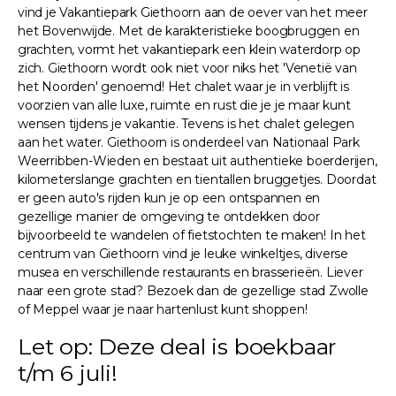
vind je Vakantiepark Giethoorn aan de oever van het meer
het Bovenwijde. Met de karakteristieke boogbruggen en
grachten, vormt het vakantiepark een klein waterdorp op
zich. Giethoorn wordt ook niet voor niks het 'Venetië van
het Noorden' genoemd! Het chalet waar je in verblijft is
voorzien van alle luxe, ruimte en rust die je je maar kunt
wensen tijdens je vakantie. Tevens is het chalet gelegen
aan het water. Giethoorn is onderdeel van Nationaal Park
Weerribben-Wieden en bestaat uit authentieke boerderijen,
kilometerslange grachten en tientallen bruggetjes. Doordat
er geen auto's rijden kun je op een ontspannen en
gezellige manier de omgeving te ontdekken door
bijvoorbeeld te wandelen of fietstochten te maken! In het
centrum van Giethoorn vind je leuke winkeltjes, diverse
musea en verschillende restaurants en brasserieën. Liever
naar een grote stad? Bezoek dan de gezellige stad Zwolle
of Meppel waar je naar hartenlust kunt shoppen!
Let op: Deze deal is boekbaar
t/m 6 juli!