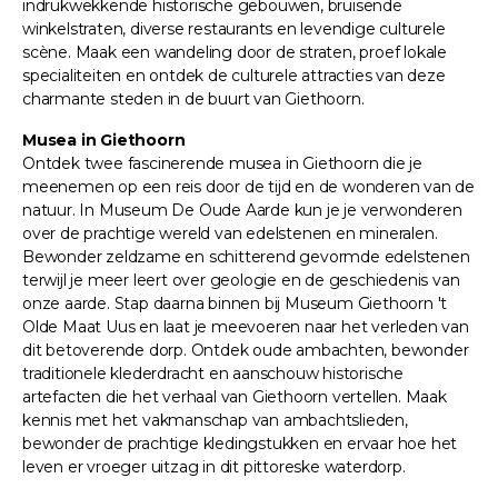
indrukwekkende historische gebouwen, bruisende
winkelstraten, diverse restaurants en levendige culturele
scène. Maak een wandeling door de straten, proef lokale
specialiteiten en ontdek de culturele attracties van deze
charmante steden in de buurt van Giethoorn.
Musea in Giethoorn
Ontdek twee fascinerende musea in Giethoorn die je
meenemen op een reis door de tijd en de wonderen van de
natuur. In Museum De Oude Aarde kun je je verwonderen
over de prachtige wereld van edelstenen en mineralen.
Bewonder zeldzame en schitterend gevormde edelstenen
terwijl je meer leert over geologie en de geschiedenis van
onze aarde. Stap daarna binnen bij Museum Giethoorn 't
Olde Maat Uus en laat je meevoeren naar het verleden van
dit betoverende dorp. Ontdek oude ambachten, bewonder
traditionele klederdracht en aanschouw historische
artefacten die het verhaal van Giethoorn vertellen. Maak
kennis met het vakmanschap van ambachtslieden,
bewonder de prachtige kledingstukken en ervaar hoe het
leven er vroeger uitzag in dit pittoreske waterdorp.