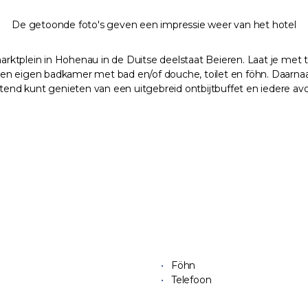
De getoonde foto's geven een impressie weer van het hotel
ktplein in Hohenau in de Duitse deelstaat Beieren. Laat je met t
en een eigen badkamer met bad en/of douche, toilet en föhn. Daar
chtend kunt genieten van een uitgebreid ontbijtbuffet en iedere a
Föhn
Telefoon