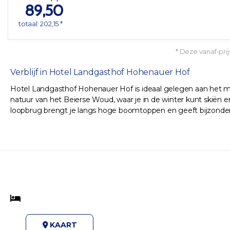
89,50
totaal: 202,15 *
* Deze vanaf-prij
Verblijf in Hotel Landgasthof Hohenauer Hof
Hotel Landgasthof Hohenauer Hof is ideaal gelegen aan het mark
natuur van het Beierse Woud, waar je in de winter kunt skiën
loopbrug brengt je langs hoge boomtoppen en geeft bijzonder
KAART