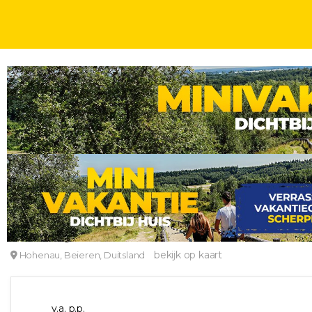
WEEKJE
WEEKENDJE
HOTELOVERNACHTINGEN
2, 3, 4 OF 5 DAGEN
IN
Overnachten in Hohenau
Hotel Landgasthof Hohenauer Hof
bekijk op kaart
Hohenau, Beieren, Duitsland
v.a. p.p.