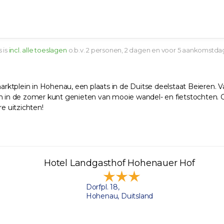
s is
incl. alle toeslagen
o.b.v. 2 personen, 2 dagen en voor 5 aankomstda
tplein in Hohenau, een plaats in de Duitse deelstaat Beieren. Van
 en in de zomer kunt genieten van mooie wandel- en fietstochte
e uitzichten!
Hotel Landgasthof Hohenauer Hof
Dorfpl. 18,
Hohenau, Duitsland