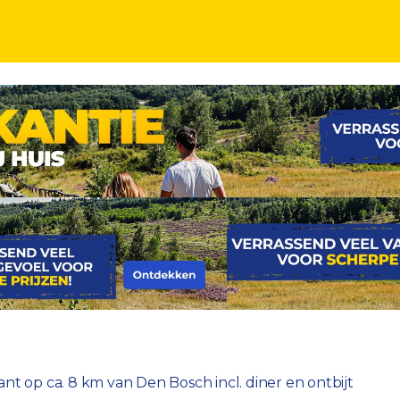
diner
nt op ca. 8 km van Den Bosch incl. diner en ontbijt