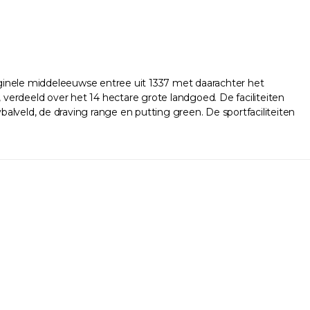
inele middeleeuwse entree uit 1337 met daarachter het
 verdeeld over het 14 hectare grote landgoed. De faciliteiten
lveld, de draving range en putting green. De sportfaciliteiten