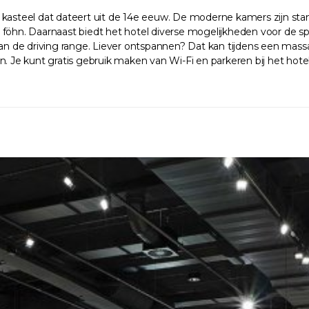
kasteel dat dateert uit de 14e eeuw. De moderne kamers zijn standa
föhn. Daarnaast biedt het hotel diverse mogelijkheden voor de spor
de driving range. Liever ontspannen? Dat kan tijdens een massage 
e kunt gratis gebruik maken van Wi-Fi en parkeren bij het hotel.