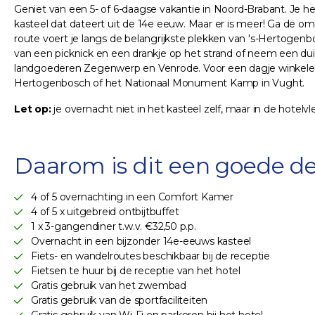
Geniet van een 5- of 6-daagse vakantie in Noord-Brabant. Je he
kasteel dat dateert uit de 14e eeuw. Maar er is meer! Ga de om
route voert je langs de belangrijkste plekken van 's-Hertogen
van een picknick en een drankje op het strand of neem een duik
landgoederen Zegenwerp en Venrode. Voor een dagje winkelen 
Hertogenbosch of het Nationaal Monument Kamp in Vught.
Let op:
je overnacht niet in het kasteel zelf, maar in de hotelvl
Daarom is dit een goede de
4 of 5 overnachting in een Comfort Kamer
4 of 5 x uitgebreid ontbijtbuffet
1 x 3-gangendiner t.w.v. €32,50 p.p.
Overnacht in een bijzonder 14e-eeuws kasteel
Fiets- en wandelroutes beschikbaar bij de receptie
Fietsen te huur bij de receptie van het hotel
Gratis gebruik van het zwembad
Gratis gebruik van de sportfaciliteiten