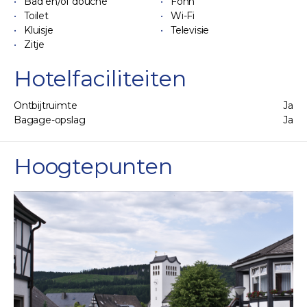
Bad en/of douche
Föhn
Toilet
Wi-Fi
Kluisje
Televisie
Zitje
Hotelfaciliteiten
Ontbijtruimte
Ja
Bagage-opslag
Ja
Hoogtepunten