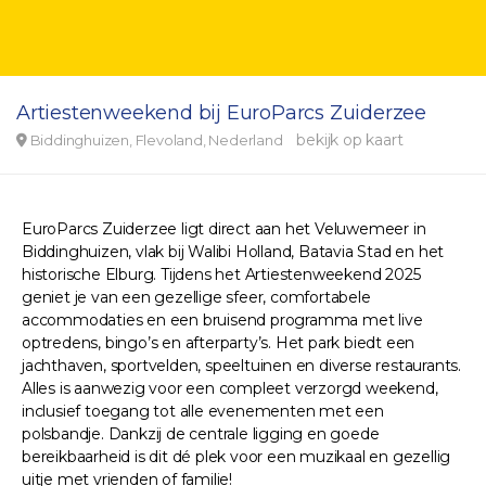
Artiestenweekend bij EuroParcs Zuiderzee
bekijk op kaart
Biddinghuizen, Flevoland, Nederland
EuroParcs Zuiderzee ligt direct aan het Veluwemeer in
Biddinghuizen, vlak bij Walibi Holland, Batavia Stad en het
historische Elburg. Tijdens het Artiestenweekend 2025
geniet je van een gezellige sfeer, comfortabele
accommodaties en een bruisend programma met live
optredens, bingo’s en afterparty’s. Het park biedt een
jachthaven, sportvelden, speeltuinen en diverse restaurants.
Alles is aanwezig voor een compleet verzorgd weekend,
inclusief toegang tot alle evenementen met een
polsbandje. Dankzij de centrale ligging en goede
bereikbaarheid is dit dé plek voor een muzikaal en gezellig
uitje met vrienden of familie!