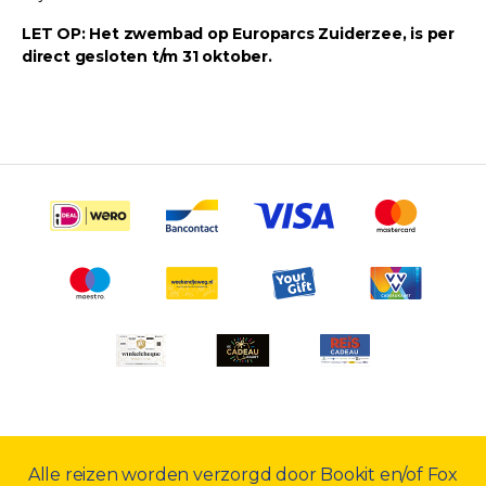
LET OP: Het zwembad op Europarcs Zuiderzee, is per
direct gesloten t/m 31 oktober.
Alle reizen worden verzorgd door Bookit en/of Fox