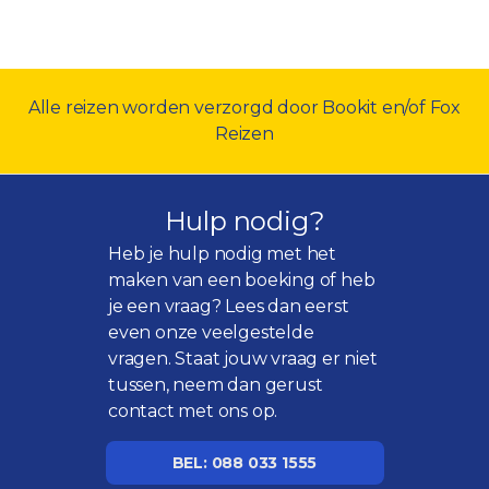
Alle reizen worden verzorgd door Bookit en/of Fox
Reizen
Hulp nodig?
Heb je hulp nodig met het
maken van een boeking of heb
je een vraag? Lees dan eerst
even onze
veelgestelde
vragen
. Staat jouw vraag er niet
tussen, neem dan gerust
contact met ons op.
BEL: 088 033 1555