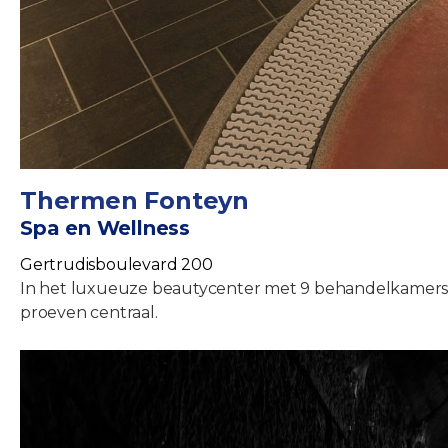
Thermen Fonteyn
Spa en Wellness
Gertrudisboulevard 200
In het luxueuze beautycenter met 9 behandelkamers, 
proeven centraal.