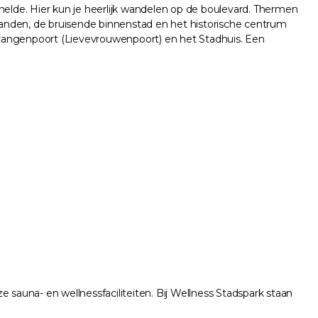
helde. Hier kun je heerlijk wandelen op de boulevard. Thermen
tranden, de bruisende binnenstad en het historische centrum
vangenpoort (Lievevrouwenpoort) en het Stadhuis. Een
auna- en wellnessfaciliteiten. Bij Wellness Stadspark staan