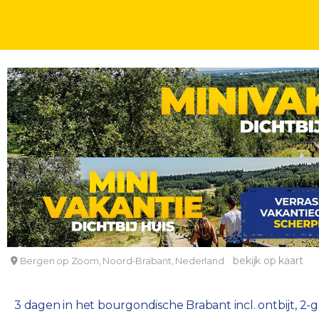
FLETCHER SPECIALS
DAGEN
Genieten in Brabant incl. wellness en 2-gangend
Fletcher Wellness-Hotel Stadspark
bekijk op kaart
Bergen op Zoom, Noord-Brabant, Nederland
3 dagen in het bourgondische Brabant incl. ontbijt, 2