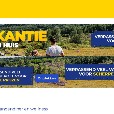
iner
-gangendiner en wellness