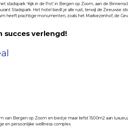
het stadspark ‘Kijk in de Pot’ in Bergen op Zoom, aan de Binnensc
ant Stadspark. Het hotel biedt je alle rust, terwijl de Zeeuwse s
rum heeft prachtige monumenten, zoals het Markiezenhof, de Ge
 succes verlengd!
al
 van Bergen op Zoom en bied je maar liefst 1500m2 aan luxueuze s
ige en persoonlijke welllness complex.