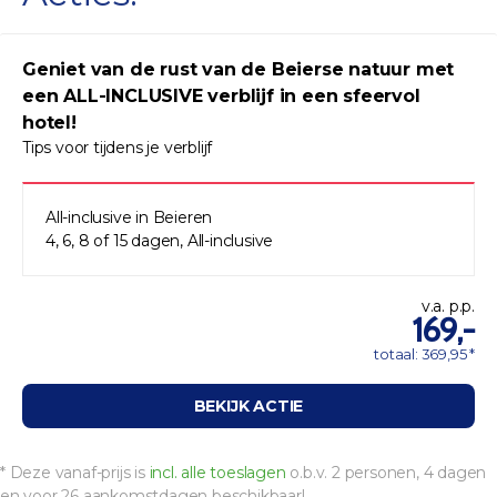
Geniet van de rust van de Beierse natuur met
een ALL-INCLUSIVE verblijf in een sfeervol
hotel!
Tips voor tijdens je verblijf
All-inclusive in Beieren
4, 6, 8 of 15 dagen, All-inclusive
v.a. p.p.
169,-
totaal: 369,95 *
BEKIJK ACTIE
* Deze vanaf-prijs is
incl. alle toeslagen
o.b.v. 2 personen, 4 dagen
en voor 26 aankomstdagen beschikbaar!