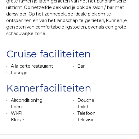
grote ramen je laten genieten van het het panoramische
uitzicht. Op hetzelfde dek vind je ook de salon / bar met
dansvloer. Op het zonnedek, de ideale plek om te
ontspannen en van het landschap te genieten, kunnen je
genieten van comfortabele ligstoelen, evenals een grote
schaduwrijke zone.
Cruise faciliteiten
A la carte restaurant
Bar
Lounge
Kamerfaciliteiten
Airconditioning
Douche
Föhn
Toilet
Wi-Fi
Telefoon
Kluisje
Televisie