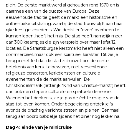
plein. De eerste markt werd al gehouden rond 1570 en is
daarmee een van de oudste van Europa. Deze
eeuwenoude traditie geeft de markt een historische en
authentieke uitstraling, waarbij de stad trouw blijft aan haar
rijke kerstgeschiedenis. Wie denkt er "even" overheen te
kunnen lopen, heeft het mis. De stad heeft namelijk meer
dan 300 kraampjes die zijn verspreid over maar liefst 12
locaties. De Straatsburgse kerstmarkt heeft niet alleen een
commercieel, maar ook een spiritueel karakter. Dit zie je
terug in het feit dat de stad zich inzet om de echte
betekenis van kerst te bewaren, met verschillende
religieuze concerten, kerkdiensten en culturele
evenementen die de markt aanvullen. De
Christkindelsmärik (letterlijk "Kind van Christus-markt") heeft
dan ook een diepere culturele en spirituele dimensie.
Wanneer het donker is, zie je pas de échte magie van de
stad tot leven komen. Onder begeleiding ontdek je 's
avonds de prachtig verlichte straten en pleinen. Eenmaal
terug aan boord babbel je tijdens het diner nog lekker na.
Dag 4: einde van je minicruise