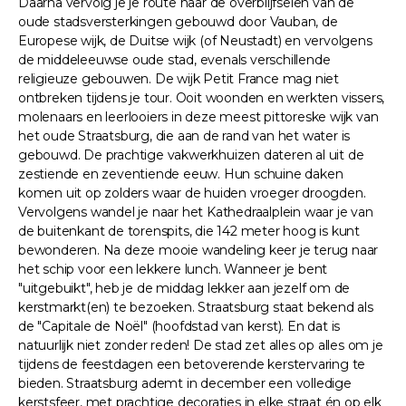
Daarna vervolg je je route naar de overblijfselen van de
oude stadsversterkingen gebouwd door Vauban, de
Europese wijk, de Duitse wijk (of Neustadt) en vervolgens
de middeleeuwse oude stad, evenals verschillende
religieuze gebouwen. De wijk Petit France mag niet
ontbreken tijdens je tour. Ooit woonden en werkten vissers,
molenaars en leerlooiers in deze meest pittoreske wijk van
het oude Straatsburg, die aan de rand van het water is
gebouwd. De prachtige vakwerkhuizen dateren al uit de
zestiende en zeventiende eeuw. Hun schuine daken
komen uit op zolders waar de huiden vroeger droogden.
Vervolgens wandel je naar het Kathedraalplein waar je van
de buitenkant de torenspits, die 142 meter hoog is kunt
bewonderen. Na deze mooie wandeling keer je terug naar
het schip voor een lekkere lunch. Wanneer je bent
"uitgebuikt", heb je de middag lekker aan jezelf om de
kerstmarkt(en) te bezoeken. Straatsburg staat bekend als
de "Capitale de Noël" (hoofdstad van kerst). En dat is
natuurlijk niet zonder reden! De stad zet alles op alles om je
tijdens de feestdagen een betoverende kerstervaring te
bieden. Straatsburg ademt in december een volledige
kerstsfeer, met prachtige decoraties in elke straat én op elk