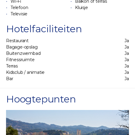
Wi-Fi
Balkon of terras
Telefoon
Kluisje
Televisie
Hotelfaciliteiten
Restaurant
Ja
Bagage-opslag
Ja
Buitenzwembad
Ja
Fitnessruimte
Ja
Terras
Ja
Kidsclub / animatie
Ja
Bar
Ja
Hoogtepunten