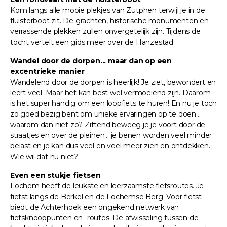
Kom langs alle mooie plekjes van Zutphen terwijl je in de
fluisterboot zit. De grachten, historische monumenten en
verrassende plekken zullen onvergetelijk zijn. Tijdens de
tocht vertelt een gids meer over de Hanzestad.
Wandel door de dorpen... maar dan op een
excentrieke manier
Wandelend door de dorpen is heerlijk! Je ziet, bewondert en
leert veel. Maar het kan best wel vermoeiend zijn. Daarom
is het super handig om een loopfiets te huren! En nu je toch
zo goed bezig bent om unieke ervaringen op te doen...
waarom dan niet zo? Zittend beweeg je je voort door de
straatjes en over de pleinen... je benen worden veel minder
belast en je kan dus veel en veel meer zien en ontdekken.
Wie wil dat nu niet?
Even een stukje fietsen
Lochem heeft de leukste en leerzaamste fietsroutes. Je
fietst langs de Berkel en de Lochemse Berg. Voor fietst
biedt de Achterhoek een ongekend netwerk van
fietsknooppunten en -routes. De afwisseling tussen de