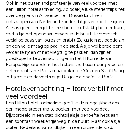
Ook in het buitenland profiteer je van veel voordeel met
een Hilton hotel aanbieding. Zo boek je luxe stedentrips net
over de grens in Antwerpen en Düsseldorf. Even
ontsnappen aan Nederland zonder dat je ver hoeft te rijden.
Alles is goed geregeld in een hotel in of vlakbij het centrum,
met altijd het openbaar vervoer in de buurt. Je overnacht
veelal op basis van logies en ontbijt. Zo ga je met goede zin
en een volle maag op pad in de stad. Als je wel bereid bent
verder te rijden of het vliegtuig te pakken, dan zijn er
goedkope hotelovernachtingen in het Hilton elders in
Europa. Bijvoorbeeld in het historische Luxemburg-Stad en
het romantische Parijs, maar ook in de 'Gouden Stad' Praag
in Tsjechië en de veelzijdige Bulgaarse hoofdstad Sofia.
Hotelovernachting Hilton: verblijf met
veel voordeel
Een Hilton hotel aanbieding geeft je de mogelijkheid om
een mooie stedentrip te boeken met veel voordeel.
Bijvoorbeeld in een stad dichtbij als je behoefte hebt aan
een spontaan weekendje weg in de buurt. Maar ook als je
buiten Nederland wil rondkijken in een bruisende stad.