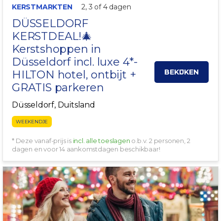
KERSTMARKTEN
2, 3 of 4 dagen
DÜSSELDORF
KERSTDEAL!🎄
Kerstshoppen in
Düsseldorf
incl. luxe 4*-
BEKIJKEN
HILTON hotel, ontbijt +
GRATIS parkeren
Düsseldorf, Duitsland
WEEKENDJE
* Deze vanaf-prijs is
incl. alle toeslagen
o.b.v. 2 personen, 2
dagen en voor 14 aankomstdagen beschikbaar!
KERSTMARKT!