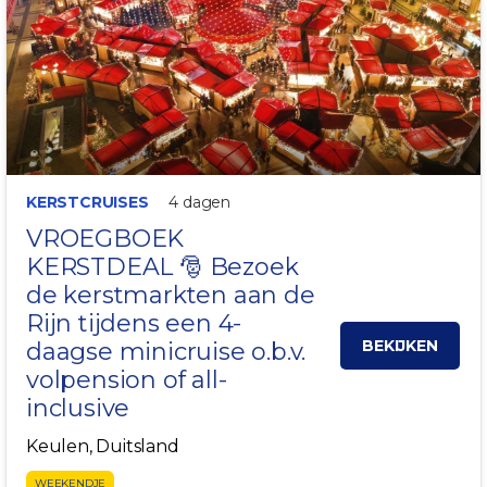
KERSTCRUISES
4 dagen
VROEGBOEK
KERSTDEAL 🎅 Bezoek
de
kerstmarkten aan de
Rijn
tijdens een 4-
BEKIJKEN
daagse
minicruise
o.b.v.
volpension of all-
inclusive
Keulen, Duitsland
WEEKENDJE