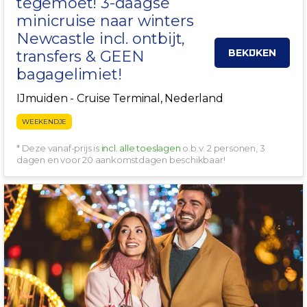
tegemoet! 3-daagse
minicruise naar winters
Newcastle
incl. ontbijt,
BEKIJKEN
transfers & GEEN
bagagelimiet!
IJmuiden - Cruise Terminal, Nederland
WEEKENDJE
* Deze vanaf-prijs is
incl. alle toeslagen
o.b.v. 2 personen, 3
dagen en voor 20 aankomstdagen beschikbaar!
GRATIS PARKEREN!