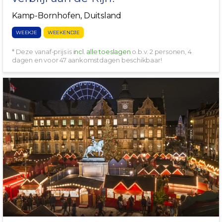
Kamp-Bornhofen, Duitsland
WEEKJE
WEEKENDJE
* Deze vanaf-prijs is
incl. alle toeslagen
o.b.v. 2 personen, 4
dagen en voor 47 aankomstdagen beschikbaar!
LUXE 4*-HILTON HOTEL