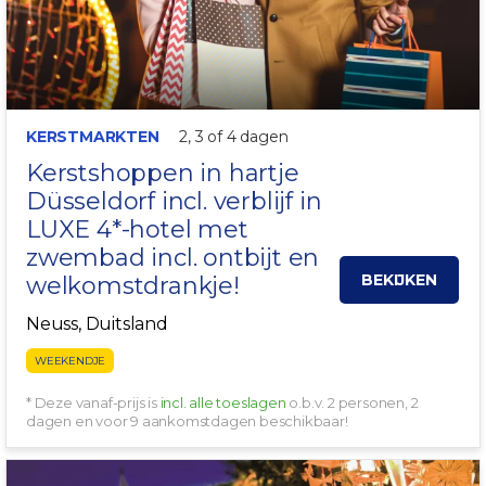
KERSTMARKTEN
2, 3 of 4 dagen
Kerstshoppen in hartje
Düsseldorf
incl. verblijf in
LUXE 4*-hotel met
zwembad incl. ontbijt en
BEKIJKEN
welkomstdrankje!
Neuss, Duitsland
WEEKENDJE
* Deze vanaf-prijs is
incl. alle toeslagen
o.b.v. 2 personen, 2
dagen en voor 9 aankomstdagen beschikbaar!