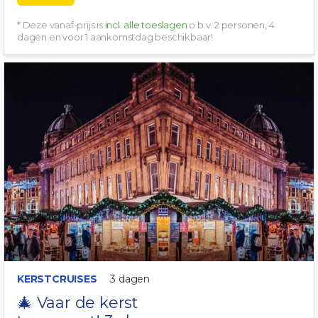
* Deze vanaf-prijs is
incl. alle toeslagen
o.b.v. 2 personen, 4
dagen en voor 1 aankomstdag beschikbaar!
MINI KERST CRUISE!
KERSTCRUISES
3 dagen
🎄 Vaar de kerst