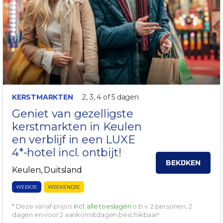
KERSTMARKTEN
2, 3, 4 of 5 dagen
Geniet van gezelligste
kerstmarkten in
Keulen
en verblijf in een LUXE
4*-hotel incl. ontbijt!
BEKIJKEN
Keulen, Duitsland
WEEKJE
WEEKENDJE
* Deze vanaf-prijs is
incl. alle toeslagen
o.b.v. 2 personen, 2
dagen en voor 2 aankomstdagen beschikbaar!