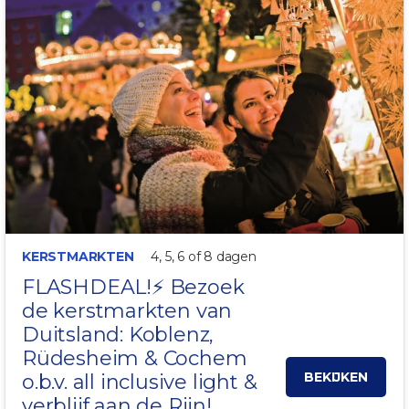
ALL-INCLUSIVE LIGHT!
KERSTMARKTEN
4, 5, 6 of 8 dagen
FLASHDEAL!⚡ Bezoek
de kerstmarkten van
Duitsland:
Koblenz
,
Rüdesheim
& Cochem
BEKIJKEN
o.b.v. all inclusive light &
verblijf aan de Rijn!