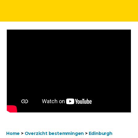
Home
>
Overzicht bestemmingen
>
Edinburgh