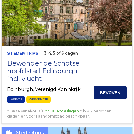
STEDENTRIPS
3, 4, 5 of 6 dagen
Bewonder de Schotse
hoofdstad
Edinburgh
incl. vlucht
Edinburgh, Verenigd Koninkrijk
BEKIJKEN
WEEKJE
WEEKENDJE
* Deze vanaf-prijs is
incl. alle toeslagen
o.b.v. 2 personen, 3
dagen en voor 1 aankomstdag beschikbaar!
Stedentrips