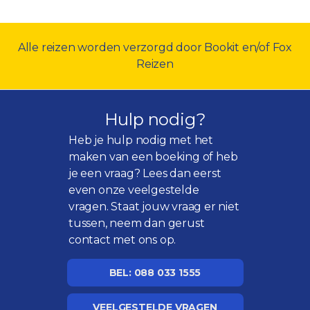
Alle reizen worden verzorgd door Bookit en/of Fox
Reizen
Hulp nodig?
Heb je hulp nodig met het
maken van een boeking of heb
je een vraag? Lees dan eerst
even onze
veelgestelde
vragen
. Staat jouw vraag er niet
tussen, neem dan gerust
contact met ons op.
BEL: 088 033 1555
VEELGESTELDE VRAGEN