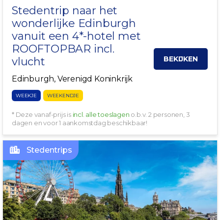
Stedentrip naar het
wonderlijke
Edinburgh
vanuit een 4*-hotel met
ROOFTOPBAR incl.
BEKIJKEN
vlucht
Edinburgh, Verenigd Koninkrijk
WEEKJE
WEEKENDJE
* Deze vanaf-prijs is
incl. alle toeslagen
o.b.v. 2 personen, 3
dagen en voor 1 aankomstdag beschikbaar!
Stedentrips
IN HET CENTRUM!