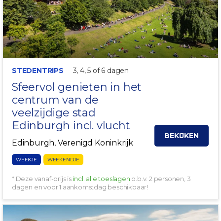
STEDENTRIPS
3, 4, 5 of 6 dagen
Sfeervol genieten in het
centrum van de
veelzijdige stad
Edinburgh incl. vlucht
BEKIJKEN
Edinburgh, Verenigd Koninkrijk
WEEKJE
WEEKENDJE
* Deze vanaf-prijs is
incl. alle toeslagen
o.b.v. 2 personen, 3
dagen en voor 1 aankomstdag beschikbaar!
EXTRA VOORDELIG!