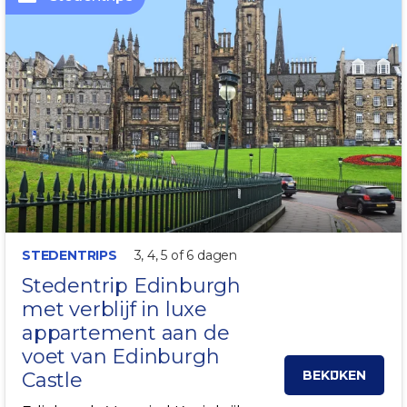
ALLES OP LOOPAFSTAND
STEDENTRIPS
3, 4, 5 of 6 dagen
Stedentrip
Edinburgh
met verblijf in luxe
appartement aan de
voet van Edinburgh
BEKIJKEN
Castle