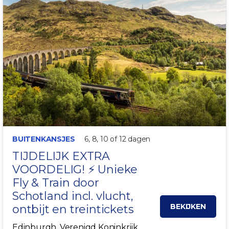
BUITENKANSJES
6, 8, 10 of 12 dagen
TIJDELIJK EXTRA
VOORDELIG! ⚡ Unieke
Fly & Train door
Schotland
incl. vlucht,
BEKIJKEN
ontbijt en treintickets
Edinburgh, Verenigd Koninkrijk