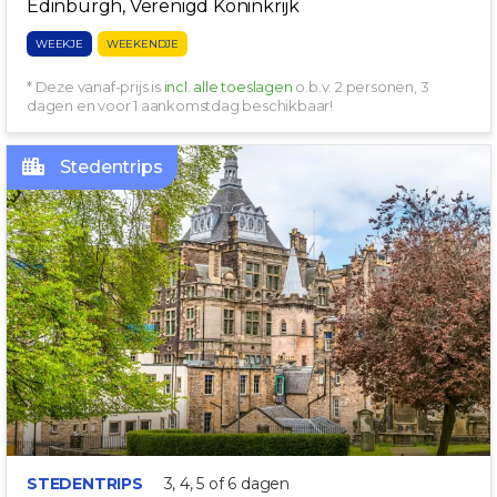
Edinburgh, Verenigd Koninkrijk
WEEKJE
WEEKENDJE
* Deze vanaf-prijs is
incl. alle toeslagen
o.b.v. 2 personen, 3
dagen en voor 1 aankomstdag beschikbaar!
Stedentrips
MET ROOFTOPBAR!
STEDENTRIPS
3, 4, 5 of 6 dagen