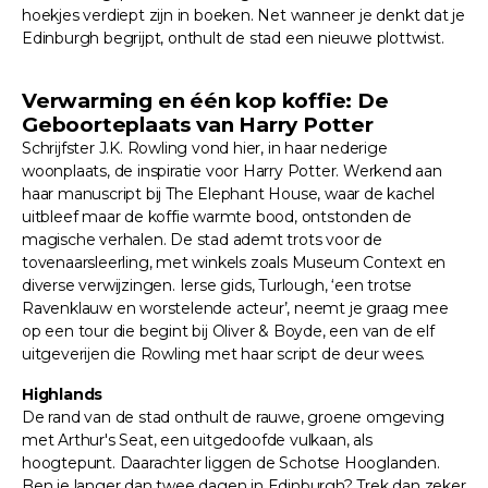
hoekjes verdiept zijn in boeken. Net wanneer je denkt dat je
Edinburgh begrijpt, onthult de stad een nieuwe plottwist.
Verwarming en één kop koffie: De
Geboorteplaats van Harry Potter
Schrijfster J.K. Rowling vond hier, in haar nederige
woonplaats, de inspiratie voor Harry Potter. Werkend aan
haar manuscript bij The Elephant House, waar de kachel
uitbleef maar de koffie warmte bood, ontstonden de
magische verhalen. De stad ademt trots voor de
tovenaarsleerling, met winkels zoals Museum Context en
diverse verwijzingen. Ierse gids, Turlough, ‘een trotse
Ravenklauw en worstelende acteur’, neemt je graag mee
op een tour die begint bij Oliver & Boyde, een van de elf
uitgeverijen die Rowling met haar script de deur wees.
Highlands
De rand van de stad onthult de rauwe, groene omgeving
met Arthur's Seat, een uitgedoofde vulkaan, als
hoogtepunt. Daarachter liggen de Schotse Hooglanden.
Ben je langer dan twee dagen in Edinburgh? Trek dan zeker