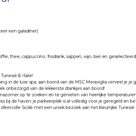
 keer een galadiner)
e, thee, cappuccino, frisdrank, sappen, wijn, bier en geselecteerde 
Tunesië & Italië!
ing in de luxe spa; aan boord van de MSC Meraviglia verveel je j
e week onbezorgd van de lekkerste drankjes aan boord!
 nazomer op te zoeken en te genieten van heerlijke temperaturen 
s bij de haven; je parkeerplek is al volledig voor je geregeld en be
feervolle Sicilië met een uniek bezoek aan het kleurrijke Tunesië 