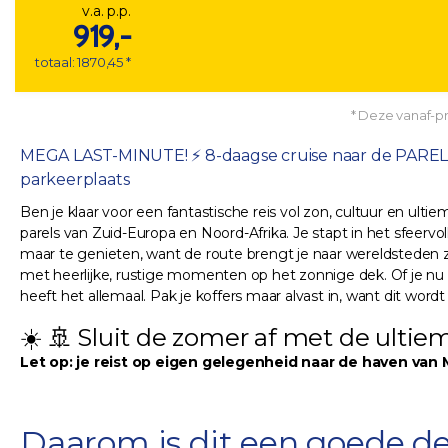
v.a. p.p.
919,-
totaal: 1870,45 *
* Deze vanaf-pri
MEGA LAST-MINUTE! ⚡ 8-daagse cruise naar de PARELS van
parkeerplaats
Ben je klaar voor een fantastische reis vol zon, cultuur en ul
parels van Zuid-Europa en Noord-Afrika. Je stapt in het sfeerv
maar te genieten, want de route brengt je naar wereldsteden z
met heerlijke, rustige momenten op het zonnige dek. Of je nu w
heeft het allemaal. Pak je koffers maar alvast in, want dit wor
☀️ 🚢 Sluit de zomer af met de ulti
Let op: je reist op eigen gelegenheid naar de haven van M
Daarom is dit een goede de