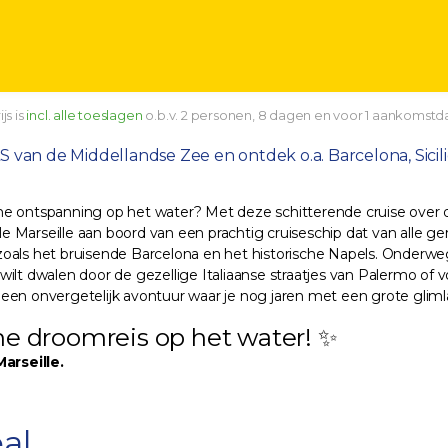
js is
incl. alle toeslagen
o.b.v. 2 personen, 8 dagen en voor 1 aankomstd
 de Middellandse Zee en ontdek o.a. Barcelona, Sicilië & 
tieme ontspanning op het water? Met deze schitterende cruise over
olle Marseille aan boord van een prachtig cruiseschip dat van alle
oals het bruisende Barcelona en het historische Napels. Onderweg
ilt dwalen door de gezellige Italiaanse straatjes van Palermo of v
dt een onvergetelijk avontuur waar je nog jaren met een grote glim
eme droomreis op het water! ✨
arseille.
al