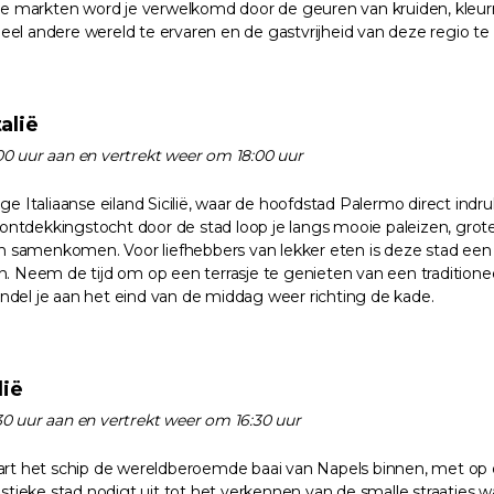
le markten word je verwelkomd door de geuren van kruiden, kleurr
l andere wereld te ervaren en de gastvrijheid van deze regio te
alië
0 uur aan en vertrekt weer om 18:00 uur
ge Italiaanse eiland Sicilië, waar de hoofdstad Palermo direct i
n ontdekkingstocht door de stad loop je langs mooie paleizen, gro
en samenkomen. Voor liefhebbers van lekker eten is deze stad een 
iden. Neem de tijd om op een terrasje te genieten van een traditione
del je aan het eind van de middag weer richting de kade.
lië
0 uur aan en vertrekt weer om 16:30 uur
art het schip de wereldberoemde baai van Napels binnen, met o
istieke stad nodigt uit tot het verkennen van de smalle straatjes