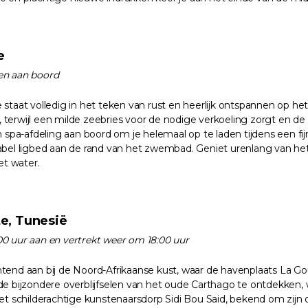
e
iten aan boord
staat volledig in het teken van rust en heerlijk ontspannen op h
t, terwijl een milde zeebries voor de nodige verkoeling zorgt en d
n spa-afdeling aan boord om je helemaal op te laden tijdens een f
abel ligbed aan de rand van het zwembad. Geniet urenlang van he
et water.
te, Tunesië
0 uur aan en vertrekt weer om 18:00 uur
end aan bij de Noord-Afrikaanse kust, waar de havenplaats La Go
e bijzondere overblijfselen van het oude Carthago te ontdekken, w
et schilderachtige kunstenaarsdorp Sidi Bou Said, bekend om zijn 