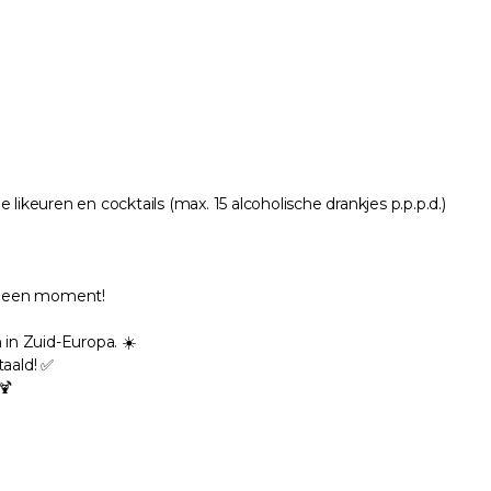
likeuren en cocktails (max. 15 alcoholische drankjes p.p.p.d.)
e geen moment!
in Zuid-Europa. ☀️
taald! ✅
🍹