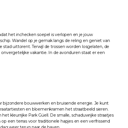
adat het inchecken soepel is verlopen en je jouw
 schip. Wandel op je gemak langs de reling en geniet van
stad uittorent. Terwijl de trossen worden losgelaten, de
onvergetelijke vakantie. In de avonduren staat er een
ar bijzondere bouwwerken en bruisende energie. Je kunt
aatartiesten en bloemenkramen het straatbeeld sieren.
et kleurrijke Park Güell. De smalle, schaduwrijke straatjes
 op een terras voor traditionele hapjes en een verfrissend
iddag weer terug naar de haven.