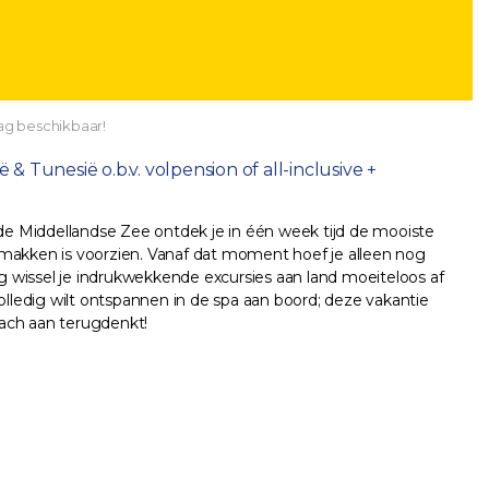
ag beschikbaar!
Tunesië o.b.v. volpension of all-inclusive +
 de Middellandse Zee ontdek je in één week tijd de mooiste
 gemakken is voorzien. Vanaf dat moment hoef je alleen nog
 wissel je indrukwekkende excursies aan land moeiteloos af
olledig wilt ontspannen in de spa aan boord; deze vakantie
lach aan terugdenkt!