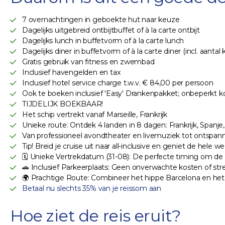
7 overnachtingen in geboekte hut naar keuze
Dagelijks uitgebreid ontbijtbuffet of à la carte ontbijt
Dagelijks lunch in buffetvorm of à la carte lunch
Dagelijks diner in buffetvorm of à la carte diner (incl. aantal
Gratis gebruik van fitness en zwembad
Inclusief havengelden en tax
Inclusief hotel service charge t.w.v. € 84,00 per persoon
Ook te boeken inclusief 'Easy' Drankenpakket; onbeperkt koffi
TIJDELIJK BOEKBAAR!
Het schip vertrekt vanaf Marseille, Frankrijk
Unieke route: Ontdek 4 landen in 8 dagen: Frankrijk, Spanje, 
Van professioneel avondtheater en livemuziek tot ontspann
Tip! Breid je cruise uit naar all-inclusive en geniet de hel
🗓️ Unieke Vertrekdatum (31-08): De perfecte timing om de
🚗 Inclusief Parkeerplaats: Geen onverwachte kosten of stres
🌍 Prachtige Route: Combineer het hippe Barcelona en het s
Betaal nu slechts 35% van je reissom aan
Hoe ziet de reis eruit?