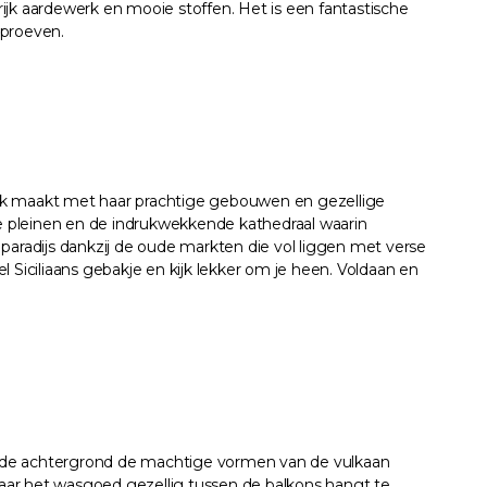
ijk aardewerk en mooie stoffen. Het is een fantastische
 proeven.
ndruk maakt met haar prachtige gebouwen en gezellige
te pleinen en de indrukwekkende kathedraal waarin
paradijs dankzij de oude markten die vol liggen met verse
el Siciliaans gebakje en kijk lekker om je heen. Voldaan en
p de achtergrond de machtige vormen van de vulkaan
 waar het wasgoed gezellig tussen de balkons hangt te