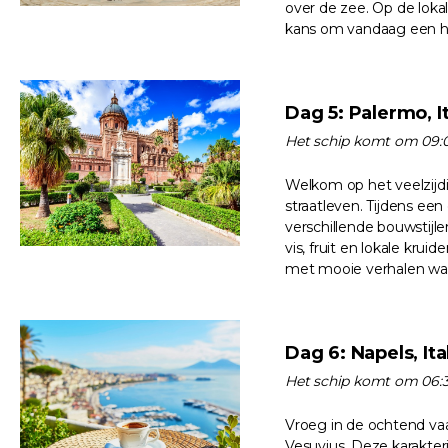
over de zee. Op de loka
kans om vandaag een hee
Dag 5: Palermo, It
Het schip komt om 09:0
Welkom op het veelzijdi
straatleven. Tijdens ee
verschillende bouwstijl
vis, fruit en lokale kru
met mooie verhalen wan
Dag 6: Napels, Ita
Het schip komt om 06:3
Vroeg in de ochtend va
Vesuvius. Deze karakter