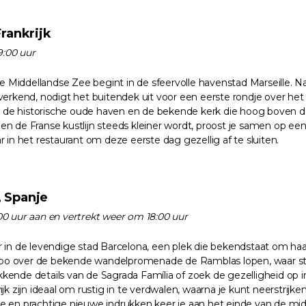
Frankrijk
9:00 uur
de Middellandse Zee begint in de sfeervolle havenstad Marseille. N
erkend, nodigt het buitendek uit voor een eerste rondje over het
r de historische oude haven en de bekende kerk die hoog boven de 
 de Franse kustlijn steeds kleiner wordt, proost je samen op een 
aar in het restaurant om deze eerste dag gezellig af te sluiten.
, Spanje
0 uur aan en vertrekt weer om 18:00 uur
 in de levendige stad Barcelona, een plek die bekendstaat om ha
empo over de bekende wandelpromenade de Ramblas lopen, waar str
nde details van de Sagrada Família of zoek de gezelligheid op in h
k zijn ideaal om rustig in te verdwalen, waarna je kunt neerstrijken
atie en prachtige nieuwe indrukken keer je aan het einde van de m