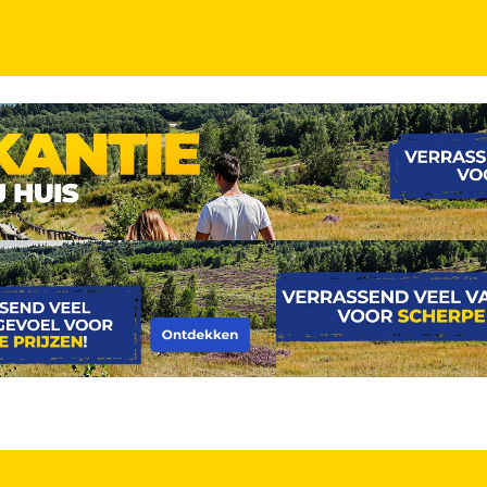
tdek de PARELS van de Middellandse Zee! Cruise m
 + parkeerplaats