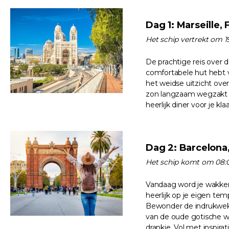
Dag 1: Marseille, 
Het schip vertrekt om 1
De prachtige reis over 
comfortabele hut hebt v
het weidse uitzicht ove
zon langzaam wegzakt en
heerlijk diner voor je kl
Dag 2: Barcelona
Het schip komt om 08:0
Vandaag word je wakker
heerlijk op je eigen t
Bewonder de indrukwekke
van de oude gotische wij
drankje. Vol met inspir