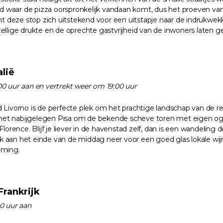
ad waar de pizza oorspronkelijk vandaan komt, dus het proeven van 
nt deze stop zich uitstekend voor een uitstapje naar de indrukwek
llige drukte en de oprechte gastvrijheid van de inwoners laten g
alië
0 uur aan en vertrekt weer om 19:00 uur
 Livorno is de perfecte plek om het prachtige landschap van de 
 het nabijgelegen Pisa om de bekende scheve toren met eigen ogen
lorence. Blijf je liever in de havenstad zelf, dan is een wandelin
ijk aan het einde van de middag neer voor een goed glas lokale wij
mming.
Frankrijk
0 uur aan