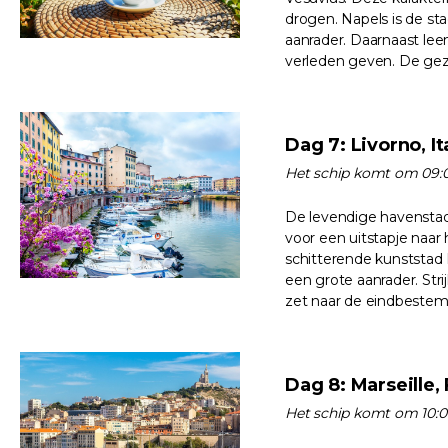
drogen. Napels is de st
aanrader. Daarnaast lee
verleden geven. De geze
Dag 7: Livorno, It
Het schip komt om 09:0
De levendige havenstad
voor een uitstapje naar
schitterende kunststad F
een grote aanrader. Str
zet naar de eindbeste
Dag 8: Marseille, 
Het schip komt om 10:0