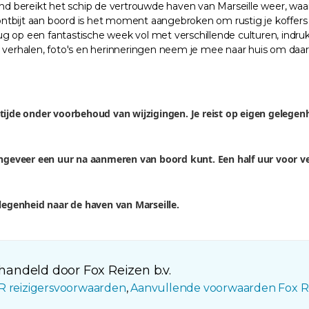
end bereikt het schip de vertrouwde haven van Marseille weer, wa
 ontbijt aan boord is het moment aangebroken om rustig je koffer
terug op een fantastische week vol met verschillende culturen, i
verhalen, foto's en herinneringen neem je mee naar huis om daar
 tijde onder voorbehoud van wijzigingen. Je reist op eigen gelege
 ongeveer een uur na aanmeren van boord kunt. Een half uur voor ve
elegenheid naar de haven van Marseille.
andeld door Fox Reizen b.v.
R reizigersvoorwaarden
,
Aanvullende voorwaarden Fox R