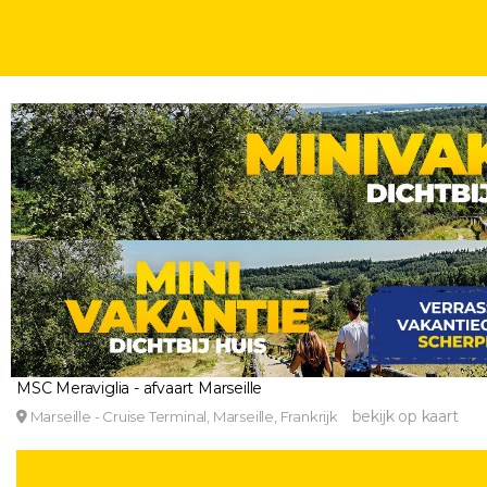
WEEKJE
CRUISES
8 DAGEN
INCL. ONTBIJT
MEGA LAST-MINUTE! ⚡ Vertrek 31 augustus en on
Sicilië & Tunesië o.b.v. volpension of all-inclusive
MSC Meraviglia - afvaart Marseille
bekijk op kaart
Marseille - Cruise Terminal, Marseille, Frankrijk