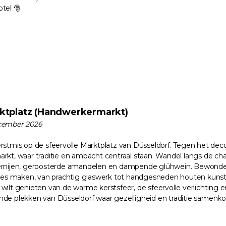
tel 🎅
ktplatz (Handwerkermarkt)
cember 2026
stmis op de sfeervolle Marktplatz van Düsseldorf. Tegen het decor
kt, waar traditie en ambacht centraal staan. Wandel langs de ch
ernijen, geroosterde amandelen en dampende glühwein. Bewonde
ties maken, van prachtig glaswerk tot handgesneden houten kunst
wilt genieten van de warme kerstsfeer, de sfeervolle verlichtin
de plekken van Düsseldorf waar gezelligheid en traditie samenko