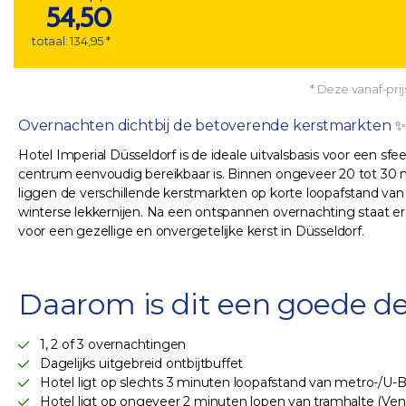
54,50
totaal: 134,95 *
* Deze vanaf-prij
Overnachten dichtbij de betoverende kerstmarkten ✨
Hotel Imperial Düsseldorf is de ideale uitvalsbasis voor een sfe
centrum eenvoudig bereikbaar is. Binnen ongeveer 20 tot 30 m
liggen de verschillende kerstmarkten op korte loopafstand van e
winterse lekkernijen. Na een ontspannen overnachting staat er i
voor een gezellige en onvergetelijke kerst in Düsseldorf.
Daarom is dit een goede de
1, 2 of 3 overnachtingen
Dagelijks uitgebreid ontbijtbuffet
Hotel ligt op slechts 3 minuten loopafstand van metro-/U-
Hotel ligt op ongeveer 2 minuten lopen van tramhalte (Venl