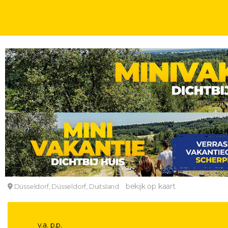
WEEKENDJE
KERSTMARKTEN
2, 3 OF 4 DAGEN
INCL. ONTBIJT
TOPLOCATIE 🎄 Op korte afstand van de betoverend
Hotel Imperial Düsseldorf
bekijk op kaart
Düsseldorf, Düsseldorf, Duitsland
v.a. p.p.