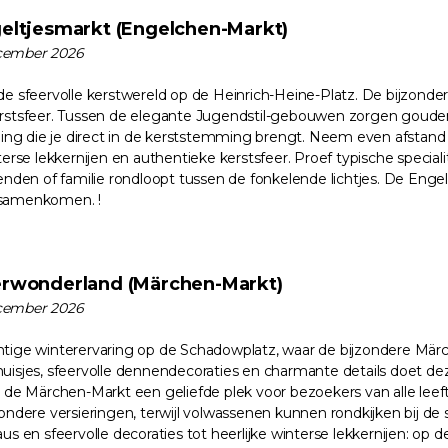
eltjesmarkt (Engelchen-Markt)
cember 2026
de sfeervolle kerstwereld op de Heinrich-Heine-Platz. De bijzonde
rstsfeer. Tussen de elegante Jugendstil-gebouwen zorgen gouden 
aling die je direct in de kerststemming brengt. Neem even afstand
terse lekkernijen en authentieke kerstsfeer. Proef typische specia
enden of familie rondloopt tussen de fonkelende lichtjes. De Engelc
 samenkomen. !
rwonderland (Märchen-Markt)
cember 2026
htige winterervaring op de Schadowplatz, waar de bijzondere Mä
uisjes, sfeervolle dennendecoraties en charmante details doet de
t de Märchen-Markt een geliefde plek voor bezoekers van alle leeft
ondere versieringen, terwijl volwassenen kunnen rondkijken bij de 
us en sfeervolle decoraties tot heerlijke winterse lekkernijen: op