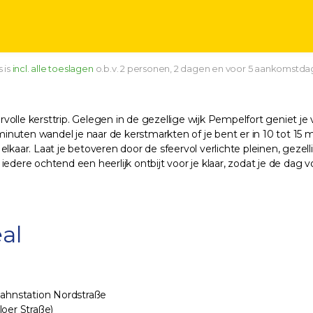
s is
incl. alle toeslagen
o.b.v. 2 personen, 2 dagen en voor 5 aankomstda
ervolle kersttrip. Gelegen in de gezellige wijk Pempelfort geniet je
inuten wandel je naar de kerstmarkten of je bent er in 10 tot 1
lkaar. Laat je betoveren door de sfeervol verlichte pleinen, gezel
edere ochtend een heerlijk ontbijt voor je klaar, zodat je de dag v
al
Bahnstation Nordstraße
oer Straße)