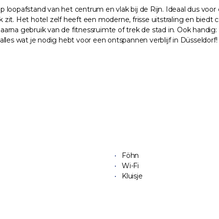
op loopafstand van het centrum en vlak bij de Rijn. Ideaal dus voor 
t. Het hotel zelf heeft een moderne, frisse uitstraling en biedt c
arna gebruik van de fitnessruimte of trek de stad in. Ook handig:
 alles wat je nodig hebt voor een ontspannen verblijf in Düsseldorf!
Föhn
Wi-Fi
Kluisje