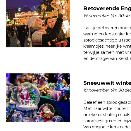
Betoverende Eng
19 november t/m 30 de
Laat je betoveren door 
warme en feestelijke ke
sprookjesachtige uitstr
kraampjes, heerlijke win
terwijl je samen met vri
en de magie van Kerst
Sneeuwwit winte
19 november t/m 30 de
Beleef een sprookjesac
Met haar witte houten h
unieke uitstraling maak
sprookjesfiguren en bijz
Van originele kerstcadea