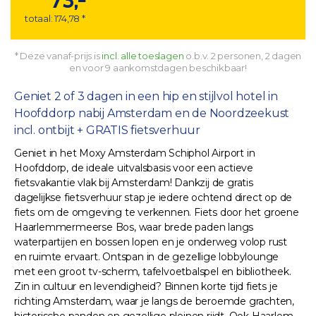
73,-
totaal: 174,78 *
* Deze vanaf-prijs is
incl. alle toeslagen
o.b.v. 2 personen, 2 dagen
en voor 9 aankomstdagen beschikbaar!
Geniet 2 of 3 dagen in een hip en stijlvol hotel in
Hoofddorp nabij Amsterdam en de Noordzeekust
incl. ontbijt + GRATIS fietsverhuur
Geniet in het Moxy Amsterdam Schiphol Airport in
Hoofddorp, de ideale uitvalsbasis voor een actieve
fietsvakantie vlak bij Amsterdam! Dankzij de gratis
dagelijkse fietsverhuur stap je iedere ochtend direct op de
fiets om de omgeving te verkennen. Fiets door het groene
Haarlemmermeerse Bos, waar brede paden langs
waterpartijen en bossen lopen en je onderweg volop rust
en ruimte ervaart. Ontspan in de gezellige lobbylounge
met een groot tv-scherm, tafelvoetbalspel en bibliotheek.
Zin in cultuur en levendigheid? Binnen korte tijd fiets je
richting Amsterdam, waar je langs de beroemde grachten,
historische panden en gezellige pleinen rijdt. Ook Haarlem