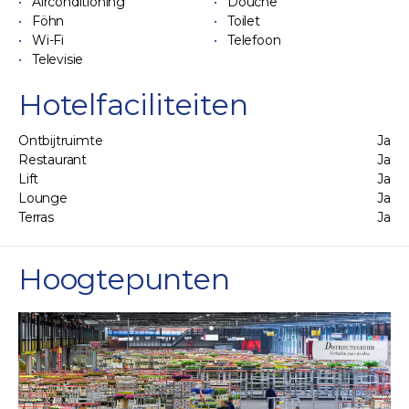
Airconditioning
Douche
Föhn
Toilet
Wi-Fi
Telefoon
Televisie
Hotelfaciliteiten
Ontbijtruimte
Ja
Restaurant
Ja
Lift
Ja
Lounge
Ja
Terras
Ja
Hoogtepunten