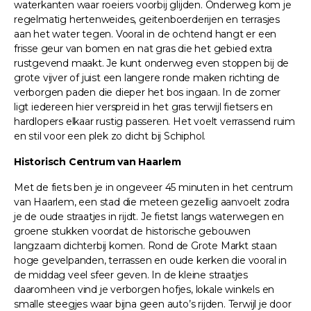
waterkanten waar roeiers voorbij glijden. Onderweg kom je
regelmatig hertenweides, geitenboerderijen en terrasjes
aan het water tegen. Vooral in de ochtend hangt er een
frisse geur van bomen en nat gras die het gebied extra
rustgevend maakt. Je kunt onderweg even stoppen bij de
grote vijver of juist een langere ronde maken richting de
verborgen paden die dieper het bos ingaan. In de zomer
ligt iedereen hier verspreid in het gras terwijl fietsers en
hardlopers elkaar rustig passeren. Het voelt verrassend ruim
en stil voor een plek zo dicht bij Schiphol.
Historisch Centrum van Haarlem
Met de fiets ben je in ongeveer 45 minuten in het centrum
van Haarlem, een stad die meteen gezellig aanvoelt zodra
je de oude straatjes in rijdt. Je fietst langs waterwegen en
groene stukken voordat de historische gebouwen
langzaam dichterbij komen. Rond de Grote Markt staan
hoge gevelpanden, terrassen en oude kerken die vooral in
de middag veel sfeer geven. In de kleine straatjes
daaromheen vind je verborgen hofjes, lokale winkels en
smalle steegjes waar bijna geen auto’s rijden. Terwijl je door