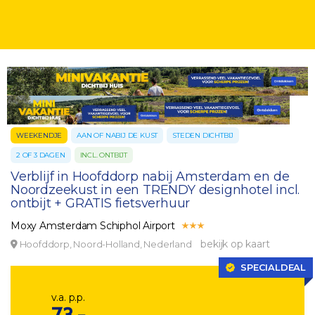
WEEKENDJE
AAN OF NABIJ DE KUST
STEDEN DICHTBIJ
2 OF 3 DAGEN
INCL. ONTBIJT
Verblijf in Hoofddorp nabij Amsterdam en de
Noordzeekust in een TRENDY designhotel incl.
ontbijt + GRATIS fietsverhuur
Moxy Amsterdam Schiphol Airport
bekijk op kaart
Hoofddorp, Noord-Holland, Nederland
SPECIALDEAL
v.a. p.p.