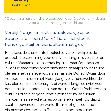
totaal: 831,45 *
* Deze vanaf-prijs is
incl. alle toeslagen
o.b.v. 2 personen, 4 dagen
en voor 6 aankomstdagen beschikbaar!
Verblijf 4 dagen in Bratislava, Slowakije op een
Suprise trip in een 3* of 4*- hotel incl. vlucht,
transfer, ontbijt en wandeltour met gids
Bratislava, de charmante hoofdstad van Slowakije, is de
perfecte bestemming voor een verrassingsreis vol sfeer en
cultuur. Waarom is een verrassingsreis naar Bratislava zo
leuk? De stad combineert historische straatjes en gezellige
pleinen met een levendige sfeer aan de Donau. Dwaal door
het oude centrum met kleurrijke gevels, indrukwekkende
kastelen en knusse terrasjes, of wandel langs de rivier voor
een compleet andere kant van de stad. Ook liefhebbers van
cultuur zitten hier goed, met bijzondere musea, lokale
markten en sfeervolle cafés op bijna elke hoek. Op dag 2
staat er bovendien een wandeltour met gids door het
historische centrum van Bratislava op het programma,