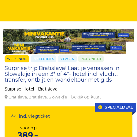
WEEKENDJE
STEDENTRIPS
4 DAGEN
INCL. ONTBIJT
Surprise trip Bratislava! Laat je verrassen in
Slowakije in een 3* of 4*- hotel incl. vlucht,
transfer, ontbijt en wandeltour met gids
Surprise Hotel - Bratislava
bekijk op kaart
Bratislava, Bratislava, Slowakije
SPECIALDEAL
Incl. vliegticket
voor p.p.
389,-