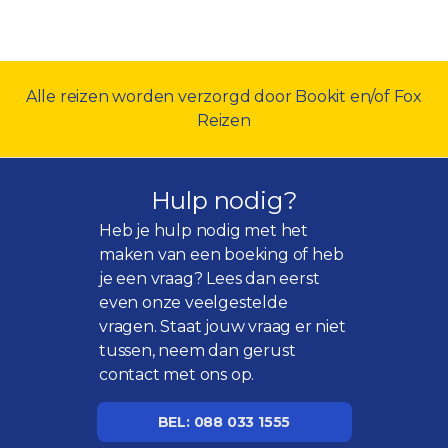
Alle reizen worden verzorgd door Bookit en/of Fox
Reizen
Hulp nodig?
Heb je hulp nodig met het
maken van een boeking of heb
je een vraag? Lees dan eerst
even onze
veelgestelde
vragen
. Staat jouw vraag er niet
tussen, neem dan gerust
contact met ons op.
BEL: 088 033 1555