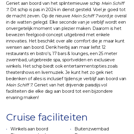
Geniet aan boord van het splinternieuwe schip
Mein Schiff
7
. Dit schip is pas in 2024 in dienst gesteld. Voel je goed tot
de macht zeven. Op de nieuwe
Mein Schiff 7
word je overal
in de watten gelegd. Elke seconde van je verblijf wordt een
onvergetelijk moment van plezier maken. Daarom is het
bewezen feelgood-concept uitgebreid met enkele
innovaties. Het beschikt over alle comfort die je maar kunt
wensen aan boord. Denk hierbij aan maar liefst 12
restaurants en bistro's, 17 bars & lounges, een 25 meter
zwembad, uitgebreide spa, sportvelden en exclusieve
winkels. Het schip biedt ook entertainmentopties zoals
theatershows en livemuziek. Je kunt het zo gek niet
bedenken of alles is inclusief tijdens je verblijf aan boord van
Mein Schiff 7
. Geniet van het drijvende paradijs vol
faciliteiten die elke dag aan boord tot een bijzondere
ervaring maken!
Cruise faciliteiten
Winkels aan boord
Buitenzwembad