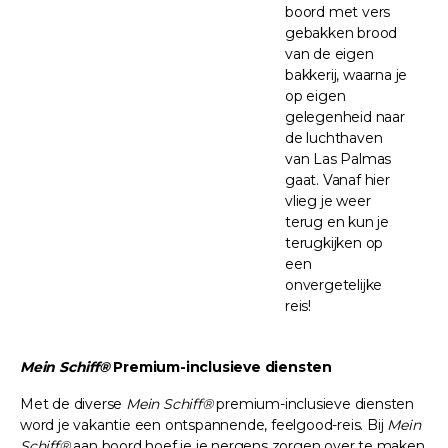
boord met vers
gebakken brood
van de eigen
bakkerij, waarna je
op eigen
gelegenheid naar
de luchthaven
van Las Palmas
gaat. Vanaf hier
vlieg je weer
terug en kun je
terugkijken op
een
onvergetelijke
reis!
Mein Schiff®
Premium-inclusieve diensten
Met de diverse
Mein Schiff®
premium-inclusieve diensten
word je vakantie een ontspannende, feelgood-reis. Bij
Mein
Schiff®
aan boord hoef je je nergens zorgen over te maken,