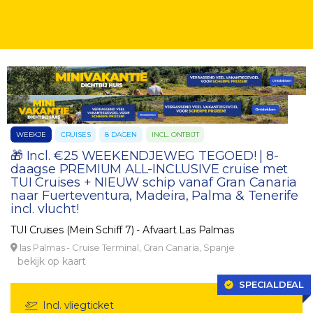
WEEKJE
CRUISES
8 DAGEN
INCL. ONTBIJT
🎁 Incl. €25 WEEKENDJEWEG TEGOED! | 8-
daagse PREMIUM ALL-INCLUSIVE cruise met
TUI Cruises + NIEUW schip vanaf Gran Canaria
naar Fuerteventura, Madeira, Palma & Tenerife
incl. vlucht!
TUI Cruises (Mein Schiff 7) - Afvaart Las Palmas
las Palmas - Cruise Terminal, Gran Canaria, Spanje
bekijk op kaart
SPECIALDEAL
Incl. vliegticket