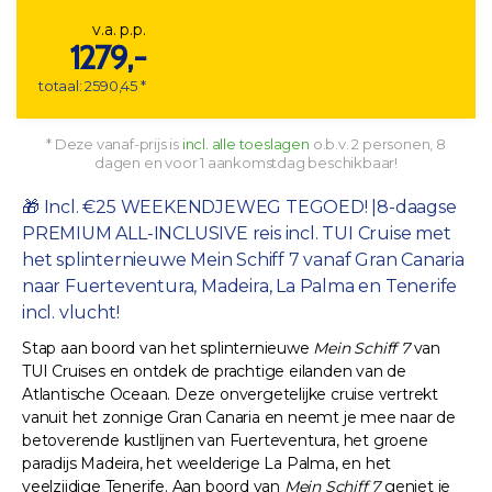
v.a. p.p.
1279,-
totaal: 2590,45 *
* Deze vanaf-prijs is
incl. alle toeslagen
o.b.v. 2 personen, 8
dagen en voor 1 aankomstdag beschikbaar!
🎁 Incl. €25 WEEKENDJEWEG TEGOED! |8-daagse
PREMIUM ALL-INCLUSIVE reis incl. TUI Cruise met
het splinternieuwe Mein Schiff 7 vanaf Gran Canaria
naar Fuerteventura, Madeira, La Palma en Tenerife
incl. vlucht!
Stap aan boord van het splinternieuwe
Mein Schiff 7
van
TUI Cruises en ontdek de prachtige eilanden van de
Atlantische Oceaan. Deze onvergetelijke cruise vertrekt
vanuit het zonnige Gran Canaria en neemt je mee naar de
betoverende kustlijnen van Fuerteventura, het groene
paradijs Madeira, het weelderige La Palma, en het
veelzijdige Tenerife. Aan boord van
Mein Schiff 7
geniet je