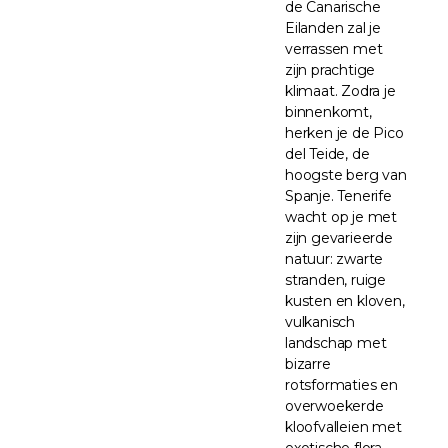
de Canarische
Eilanden zal je
verrassen met
zijn prachtige
klimaat. Zodra je
binnenkomt,
herken je de Pico
del Teide, de
hoogste berg van
Spanje. Tenerife
wacht op je met
zijn gevarieerde
natuur: zwarte
stranden, ruige
kusten en kloven,
vulkanisch
landschap met
bizarre
rotsformaties en
overwoekerde
kloofvalleien met
exotische flora.