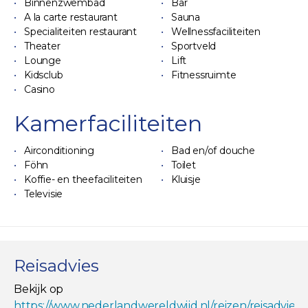
Binnenzwembad
Bar
A la carte restaurant
Sauna
Specialiteiten restaurant
Wellnessfaciliteiten
Theater
Sportveld
Lounge
Lift
Kidsclub
Fitnessruimte
Casino
Kamerfaciliteiten
Airconditioning
Bad en/of douche
Föhn
Toilet
Koffie- en theefaciliteiten
Kluisje
Televisie
Reisadvies
Bekijk op
https://www.nederlandwereldwijd.nl/reizen/reisadviez