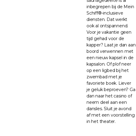
saunagedeelte is al
inbegrepen bij de Mein
Schiff®-inclusieve
diensten. Dat werkt
ook al ontspannend.
Voor je vakantie geen
tijd gehad voor de
kapper? Laat je dan aan
boord verwennen met
een nieuw kapsel in de
kapsalon. Of plof neer
op een ligbed bij het
zwembad met je
favoriete boek. Liever
je geluk beproeven? Ga
dan naar het casino of
neem deel aan een
dansles. Sluit je avond
af met een voorstelling
in het theater.