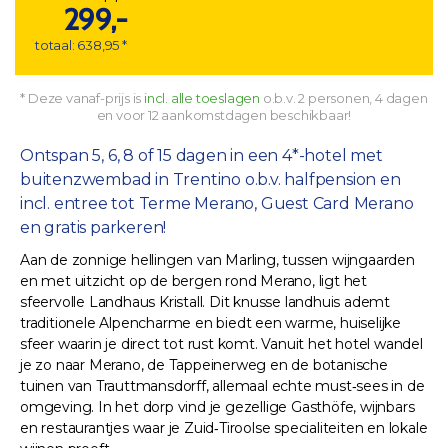
299,-
totaal: 638,95 *
* Deze vanaf-prijs is
incl. alle toeslagen
o.b.v. 2 personen, 4 dagen
en voor 12 aankomstdagen beschikbaar!
Ontspan 5, 6, 8 of 15 dagen in een 4*-hotel met
buitenzwembad in Trentino o.b.v. halfpension en
incl. entree tot Terme Merano, Guest Card Merano
en gratis parkeren!
Aan de zonnige hellingen van Marling, tussen wijngaarden
en met uitzicht op de bergen rond Merano, ligt het
sfeervolle Landhaus Kristall. Dit knusse landhuis ademt
traditionele Alpencharme en biedt een warme, huiselijke
sfeer waarin je direct tot rust komt. Vanuit het hotel wandel
je zo naar Merano, de Tappeinerweg en de botanische
tuinen van Trauttmansdorff, allemaal echte must‑sees in de
omgeving. In het dorp vind je gezellige Gasthöfe, wijnbars
en restaurantjes waar je Zuid‑Tiroolse specialiteiten en lokale