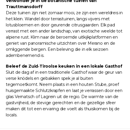
Verwonder je in de botanische tuinen van
Trauttmansdorff
Deze tuinen zijn niet zomaar mooi, ze zijn een wereldreis in
het klein. Wandel door terrastuinen, langs vijvers met
lotusbloemen en door geurende citrusgaarden. Elk pad
verrast met een ander landschap, van exotische weelde tot
alpiene rust. Klim naar de beroemde uitkijkplatformen en
geniet van panoramische uitzichten over Merano en de
omliggende bergen. Een beleving die in elk seizoen
adembenemend is.
Beleef de Zuid‑Tiroolse keuken in een lokale Gasthof
Sluit de dag af in een traditionele Gasthof waar de geur van
verse knödels en gebakken spek je al buiten
tegemoetkomt. Neem plaats in een houten Stube, proef
huisgemaakte Schlutzkrapfen en laat je verrassen door een
glas Vernatsch of Lagrein uit de regio. De warmte van de
gastvrijheid, de stevige gerechten en de gezellige sfeer
maken dit tot een ervaring die voelt als thuiskomen bij de
locals.