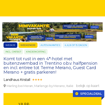
WEEKJE
WEEKENDJE
AUTOVAKANTIES
4, 6, 8 OF 15 DAGEN
INCL. ONTBIJT
KINDERKORTING
Komt tot rust in een 4*-hotel met
buitenzwembad in Trentino o.b.v. halfpension
en incl. entree tot Terme Merano, Guest Card
Merano + gratis parkeren!
Landhaus Kristall
bekijk op kaart
Marling bei Meran, Marlengo by Merano, Italië
SPECIALDEAL
v.a. p.p.