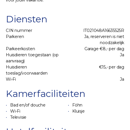
Diensten
CIN nummer
IT021048A16635525R
Parkeren
Ja, reserveren is niet
noodzakelijk
Parkeerkosten
Garage €8,- per dag
Huisdieren toegestaan (op
Ja
aanvraag)
Huisdieren
€15,- per dag
toeslag/voorwaarden
Wi-Fi
Ja
Kamerfaciliteiten
Bad en/of douche
Föhn
Wi-Fi
Kluisje
Televisie