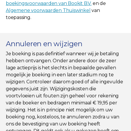
boekingsvoorwaarden van Bookit B.V.
en de
Algemene voorwaarden Thuiswinkel
van
toepassing.
Annuleren en wijzigen
Je boeking is pas definitief wanneer wij je betaling
hebben ontvangen. Onder andere door de zeer
lage actieprijs is het slechts in bepaalde gevallen
mogelijk je boeking in een later stadium nog te
wijzigen. Controleer daarom goed of alle ingevulde
gegevens juist zijn. Wijzigingskosten die
voortvloeien uit fouten zijn geheel voor rekening
van de boeker en bedragen minimaal € 19,95 per
wijziging. Het is in principe niet mogelijk om uw
boeking nog, kosteloos, te annuleren zodra u van
ons de bevestiging van uw boeking heeft
ontvangen. Dit geldt ook als u gekozen heeft om