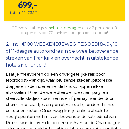
699,-
totaal: 1447,35 *
* Deze vanaf-prijs is
incl. alle toeslagen
o.b.v. 2 personen, 8
dagen en voor 77 aankomstdagen beschikbaar!
🎁 Incl. €100 WEEKENDJEWEG TEGOED! 8-, 9-, 10
of 11-daagse autorondreis in de twee betoverende
streken van Frankrijk en overnacht in uitstekende
hotels incl. ontbijt!
Laat je meevoeren op een onvergetelijke reis door
Noordoost-Frankrijk, waar bruisende steden, pittoreske
dorpjes en adembenemende landschappen elkaar
afwisselen. Proef de wereldberoemde champagne in
sfeervolle stadjes zoals Reims en Épernay, wandel door
charmante straatjes en geniet van de bijzondere Franse
cultuur en historie.Onderweg kun je enkele absolute
hoogtepunten niet missen: bewonder de kathedraal van
Reims, wandel over de beroemde Avenue de Champagne
in Épernay, ontdek het schilderachtige dorpje Bar-sur-Aube,