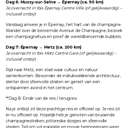
Dag 6: Mussy-sur-Seine → Épernay (ca. 90 km)
Je overnacht in Ibis Épernay Centre Ville (of gelijkwaardig) –
inclusief ontbijt
Vandaag arriveer je in Épernay, het hart van de champagne.
Wandel over de beroemde Avenue de Champagne, bezoek
een champagnehuis en proef de wereldberoemde bubbels.
Dag 7: Épernay → Metz (ca. 200 km)
Je overnacht in Ibis Metz Centre Gare (of gelijkwaardig) –
inclusief ontbijt
Rijd naar Metz, een stad waar cultuur en natuur
samenkomen. Bewonder de indrukwekkende architectuur,
slenter door sfeervolle straten en geniet van een
ontspannen avond in het centrum.
**Dag 8: Einde van de reis / terugreis
Na je ontbijt zit deze prachtige reis er officieel op. Je reis zit
er nu officieel op. Hopelijk heb je genoten van bruisende
champagnestreken, pittoreske dorpjes en sfeervolle
steden. Tijd om vol inspiratie en mooie herinneringen weer