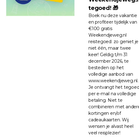
tegoed! 🎁
Boek nu deze vakantie
en profiteer tijdelijk van
€100 gratis
Weekendjeweg.nl
reistegoed: zo geniet je
niet één, maar twee
keer! Geldig t/m 31
december 2026, te
besteden op het
volledige aanbod van
www.weekendjeweg.nl.
Je ontvangt het tegoe
per e-mail na volledige
betaling. Niet te
combineren met ander
kortingen en/of
cadeaukaarten. Wij
wensen je alvast heel
veel reisplezier!