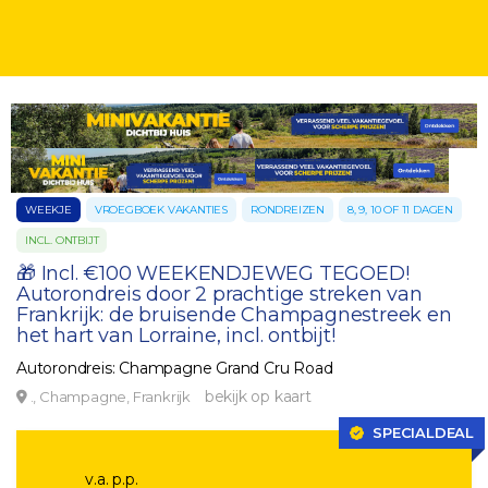
WEEKJE
VROEGBOEK VAKANTIES
RONDREIZEN
8, 9, 10 OF 11 DAGEN
INCL. ONTBIJT
🎁 Incl. €100 WEEKENDJEWEG TEGOED!
Autorondreis door 2 prachtige streken van
Frankrijk: de bruisende Champagnestreek en
het hart van Lorraine, incl. ontbijt!
Autorondreis: Champagne Grand Cru Road
bekijk op kaart
., Champagne, Frankrijk
SPECIALDEAL
v.a. p.p.