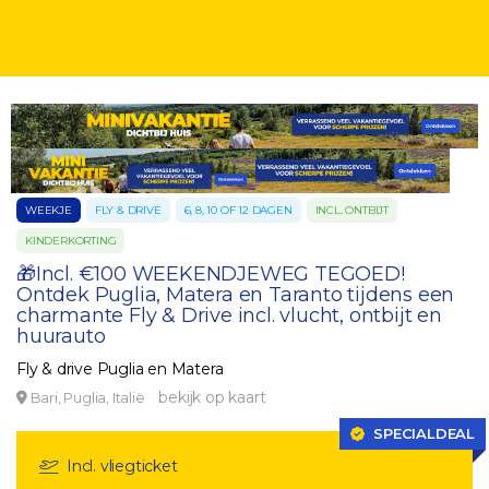
WEEKJE
FLY & DRIVE
6, 8, 10 OF 12 DAGEN
INCL. ONTBIJT
KINDERKORTING
🎁Incl. €100 WEEKENDJEWEG TEGOED!
Ontdek Puglia, Matera en Taranto tijdens een
charmante Fly & Drive incl. vlucht, ontbijt en
huurauto
Fly & drive Puglia en Matera
bekijk op kaart
Bari, Puglia, Italië
SPECIALDEAL
Incl. vliegticket