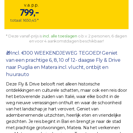
v.a. p.p.
799,-
totaal: 1650,45 *
* Deze vanaf-prijs is
incl. alle toeslagen
o.b.v. 2 personen, 6 dagen
en voor 4 aankomstdagen beschikbaar!
🎁Incl. €100 WEEKENDJEWEG TEGOED! Geniet
van een prachtige 6, 8, 10 of 12- daagse Fly & Drive
naar Puglia en Matera incl. vlucht, ontbijt en
huurauto
Deze Fly & Drive belooft niet alleen historische
ontdekkingen en culturele schatten, maar ook een reis door
het betoverende zuiden van Italië, waar elke bocht in de
weg nieuwe verrassingen onthult en waar de schoonheid
van het landschap je hart verovert. Geniet van
adembenemende uitzichten, heerlijk eten en vriendelijke
gezichten. Je reis begint in Bari en brengt je naar de stad
met prachtige grotwoningen, Matera. Na het verkennen