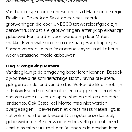
gelijkwaardig) inclusief ontbijt in Matera
Vandaag reis je naar de unieke grotstad Matera in de regio
Basilicata. Bezoek de Sassi, de gerestaureerde
grotwoningen die door UNESCO tot werelderfgoed zijn
benoemd. Omdat alle grotwoningen letterlijk op elkaar zijn
gebouwd, kun je tijdens een wandeling door Matera
makkelijk verdwalen in de smalle straatjes vol trappetjes.
Samen vormen ze een fascinerend labyrint met telkens
weer verrassend mooie gebouwen.
Dag 3: omgeving Matera
Vandaag kun je de omgeving beter leren kennen. Bezoek
bijvoorbeeld de schilderachtige kloof Gravina di Matera,
gelegen aan de rand van de stad. Verken de kloof met zijn
indrukwekkende rotsformaties en bruggen en geniet van
panoramische uitzichten op de stad en het omliggende
landschap. Ook Castel del Monte mag niet worden
overgeslagen. Hoewel het niet direct naast Matera ligt, is
het zeker een bezoek waard. Dit mysterieuze kasteel,
gebouwd in de 13e eeuw op een heuveltop, combineert
unieke architectuur met een fascinerende geschiedenis.