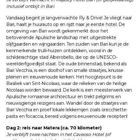
inclusief ontbijt in Bari
Vandaag begint je langverwachte Fly & Drive! Je vliegt naar
Bari, haalt je huurauto op en rijdt naar je eerste hotel. De
omgeving van Bari wordt gekenmerkt door het
betoverende Apulische landschap met uitgestrekte
olijfgaarden en wijngaarden. Ten zuiden van Bari kun je de
kenmerkende trulli-huizen ontdekken, vooral in de
schilderachtige stad Alberobello, die op de UNESCO-
werelderfgoedlijst staat. De oude binnenstad, bekend als
Bari Vecchia, is een doolhof van smalle straatjes, knusse
pleinen en eeuwenoude kerken. Het hoogtepunt is de
Basiliek van Sint-Nicolaas, waar de relieken van de heilige
Nicolaas worden bewaard. De kerk is een meesterwerk van
Apulische romaanse architectuur en trekt pelgrims en
nieuwsgierige reizigers aan. Wandel door de straatjes van
Bari Vecchia en proef lokale lekkernijen zoals orecchiette-
pasta en focaccia, bereid volgens eeuwenoude recepten!
Dag 2: reis naar Matera (ca. 70 kilometer)
Je verblijft twee nachten in het Caveoso Hotel (of