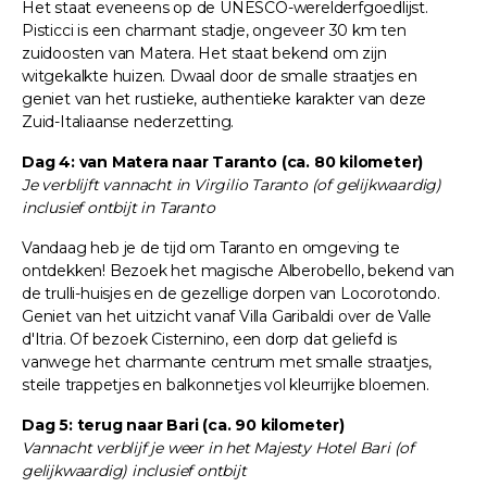
Het staat eveneens op de UNESCO-werelderfgoedlijst.
Pisticci is een charmant stadje, ongeveer 30 km ten
zuidoosten van Matera. Het staat bekend om zijn
witgekalkte huizen. Dwaal door de smalle straatjes en
geniet van het rustieke, authentieke karakter van deze
Zuid-Italiaanse nederzetting.
Dag 4: van Matera naar Taranto (ca. 80 kilometer)
Je verblijft vannacht in Virgilio Taranto (of gelijkwaardig)
inclusief ontbijt in Taranto
Vandaag heb je de tijd om Taranto en omgeving te
ontdekken! Bezoek het magische Alberobello, bekend van
de trulli-huisjes en de gezellige dorpen van Locorotondo.
Geniet van het uitzicht vanaf Villa Garibaldi over de Valle
d'Itria. Of bezoek Cisternino, een dorp dat geliefd is
vanwege het charmante centrum met smalle straatjes,
steile trappetjes en balkonnetjes vol kleurrijke bloemen.
Dag 5: terug naar Bari (ca. 90 kilometer)
Vannacht verblijf je weer in het Majesty Hotel Bari (of
gelijkwaardig) inclusief ontbijt