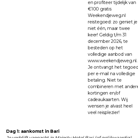
en profiteer tijdelijk van
€100 gratis
Weekendjeweg.nl
reistegoed: zo geniet je
niet één, maar twee
keer! Geldig t/m 31
december 2026, te
besteden op het
volledige aanbod van
www.weekendjeweg.nl.
Je ontvangt het tegoe
per e-mail na volledige
betaling. Niet te
combineren met ander
kortingen en/of
cadeaukaarten. Wij
wensen je alvast heel
veel reisplezier!
Dag 1: aankomst in Bari
Je verblijft vannacht in Majesty Hotel Bari (of gelijkwaardig)