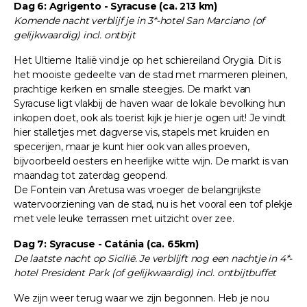
Dag 6: Agrigento - Syracuse (ca. 213 km)
Komende nacht verblijf je in 3*-hotel San Marciano (of
gelijkwaardig) incl. ontbijt
Het Ultieme Italië vind je op het schiereiland Orygia. Dit is
het mooiste gedeelte van de stad met marmeren pleinen,
prachtige kerken en smalle steegjes. De markt van
Syracuse ligt vlakbij de haven waar de lokale bevolking hun
inkopen doet, ook als toerist kijk je hier je ogen uit! Je vindt
hier stalletjes met dagverse vis, stapels met kruiden en
specerijen, maar je kunt hier ook van alles proeven,
bijvoorbeeld oesters en heerlijke witte wijn. De markt is van
maandag tot zaterdag geopend.
De Fontein van Aretusa was vroeger de belangrijkste
watervoorziening van de stad, nu is het vooral een tof plekje
met vele leuke terrassen met uitzicht over zee.
Dag 7: Syracuse - Catánia (ca. 65km)
De laatste nacht op Sicilië. Je verblijft nog een nachtje in 4*-
hotel President Park (of gelijkwaardig) incl. ontbijtbuffet
We zijn weer terug waar we zijn begonnen. Heb je nou