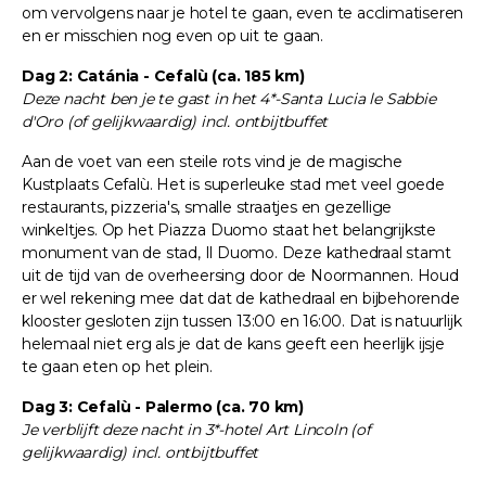
om vervolgens naar je hotel te gaan, even te acclimatiseren
en er misschien nog even op uit te gaan.
Dag 2: Catánia - Cefalù (ca. 185 km)
Deze nacht ben je te gast in het 4*-Santa Lucia le Sabbie
d'Oro (of gelijkwaardig) incl. ontbijtbuffet
Aan de voet van een steile rots vind je de magische
Kustplaats Cefalù. Het is superleuke stad met veel goede
restaurants, pizzeria's, smalle straatjes en gezellige
winkeltjes. Op het Piazza Duomo staat het belangrijkste
monument van de stad, Il Duomo. Deze kathedraal stamt
uit de tijd van de overheersing door de Noormannen. Houd
er wel rekening mee dat dat de kathedraal en bijbehorende
klooster gesloten zijn tussen 13:00 en 16:00. Dat is natuurlijk
helemaal niet erg als je dat de kans geeft een heerlijk ijsje
te gaan eten op het plein.
Dag 3: Cefalù - Palermo (ca. 70 km)
Je verblijft deze nacht in 3*-hotel Art Lincoln (of
gelijkwaardig) incl. ontbijtbuffet