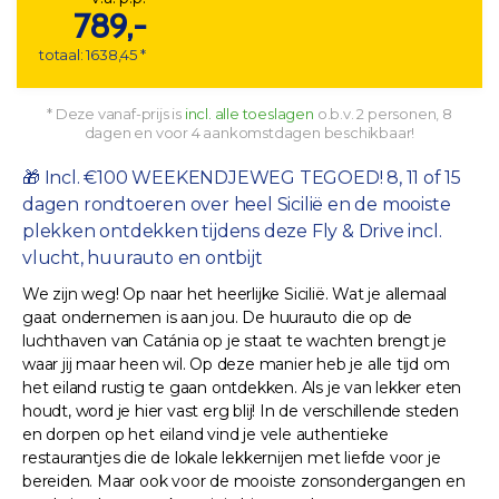
789,-
totaal: 1638,45 *
* Deze vanaf-prijs is
incl. alle toeslagen
o.b.v. 2 personen, 8
dagen en voor 4 aankomstdagen beschikbaar!
🎁 Incl. €100 WEEKENDJEWEG TEGOED! 8, 11 of 15
dagen rondtoeren over heel Sicilië en de mooiste
plekken ontdekken tijdens deze Fly & Drive incl.
vlucht, huurauto en ontbijt
We zijn weg! Op naar het heerlijke Sicilië. Wat je allemaal
gaat ondernemen is aan jou. De huurauto die op de
luchthaven van Catánia op je staat te wachten brengt je
waar jij maar heen wil. Op deze manier heb je alle tijd om
het eiland rustig te gaan ontdekken. Als je van lekker eten
houdt, word je hier vast erg blij! In de verschillende steden
en dorpen op het eiland vind je vele authentieke
restaurantjes die de lokale lekkernijen met liefde voor je
bereiden. Maar ook voor de mooiste zonsondergangen en