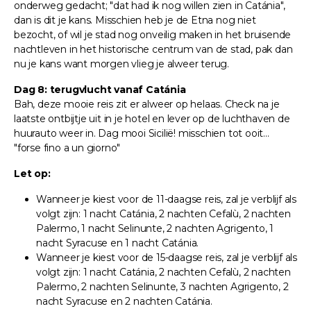
onderweg gedacht; "dat had ik nog willen zien in Catánia",
dan is dit je kans. Misschien heb je de Etna nog niet
bezocht, of wil je stad nog onveilig maken in het bruisende
nachtleven in het historische centrum van de stad, pak dan
nu je kans want morgen vlieg je alweer terug.
Dag 8: terugvlucht vanaf Catánia
Bah, deze mooie reis zit er alweer op helaas. Check na je
laatste ontbijtje uit in je hotel en lever op de luchthaven de
huurauto weer in. Dag mooi Sicilië! misschien tot ooit...
"forse fino a un giorno"
Let op:
Wanneer je kiest voor de 11-daagse reis, zal je verblijf als
volgt zijn: 1 nacht Catánia, 2 nachten Cefalù, 2 nachten
Palermo, 1 nacht Selinunte, 2 nachten Agrigento, 1
nacht Syracuse en 1 nacht Catánia.
Wanneer je kiest voor de 15-daagse reis, zal je verblijf als
volgt zijn: 1 nacht Catánia, 2 nachten Cefalù, 2 nachten
Palermo, 2 nachten Selinunte, 3 nachten Agrigento, 2
nacht Syracuse en 2 nachten Catánia.