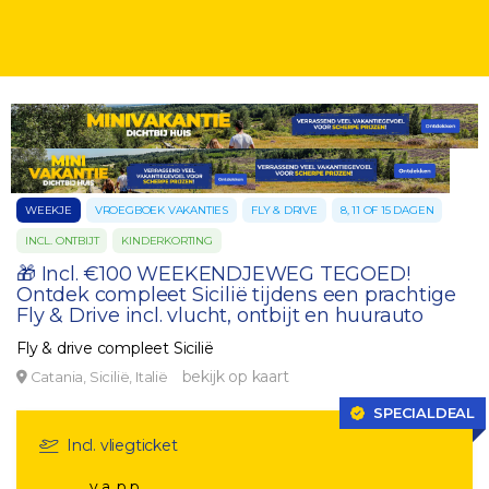
WEEKJE
VROEGBOEK VAKANTIES
FLY & DRIVE
8, 11 OF 15 DAGEN
INCL. ONTBIJT
KINDERKORTING
🎁 Incl. €100 WEEKENDJEWEG TEGOED!
Ontdek compleet Sicilië tijdens een prachtige
Fly & Drive incl. vlucht, ontbijt en huurauto
Fly & drive compleet Sicilië
bekijk op kaart
Catania, Sicilië, Italië
SPECIALDEAL
Incl. vliegticket
v.a. p.p.