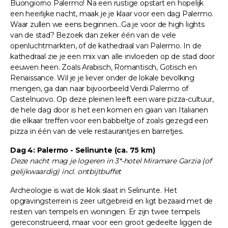
Buongiorno Palermo! Na een rustige opstart en hopelijk
een heerlijke nacht, maak je je klaar voor een dag Palermo.
Waar zullen we eens beginnen...Ga je voor de high lights
van de stad? Bezoek dan zeker één van de vele
openluchtmarkten, of de kathedraal van Palermo. In de
kathedraal zie je een mix van alle invloeden op de stad door
eeuwen heen. Zoals Arabisch, Romantisch, Gotisch en
Renaissance. Wil je je liever onder de lokale bevolking
mengen, ga dan naar bijvoorbeeld Verdi Palermo of
Castelnuovo. Op deze pleinen leeft een ware pizza-cultuur,
de hele dag door is het een komen en gaan van Italianen
die elkaar treffen voor een babbeltje of zoals gezegd een
pizza in één van de vele restaurantjes en barretjes.
Dag 4: Palermo - Selinunte (ca. 75 km)
Deze nacht mag je logeren in 3*-hotel Miramare Garzia (of
gelijkwaardig) incl. ontbijtbuffet
Archeologie is wat de klok slaat in Selinunte. Het
opgravingsterrein is zeer uitgebreid en ligt bezaaid met de
resten van tempels en woningen. Er zijn twee tempels
gereconstrueerd, maar voor een groot gedeelte liggen de