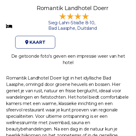
Romantik Landhotel Doerr
Sieg-Lahn-Straße 8-10,
Bad Laasphe, Duitsland
KAART
De getoonde foto's geven een impressie weer van het
hotel
Romantik Landhotel Doerr ligt in het idyllische Bad
Laasphe, omringd door groene heuvels en bossen. Hier
geniet je van rust, natuur en frisse berglucht, ideaal voor
wandelingen en fietstochten. Het hotel biedt comfortabele
kamers met een warme, klassieke inrichting en een
sfeervol restaurant waar je kunt proeven van regionale
specialiteiten. Voor ultieme ontspanning is er een
wellnessruimte met zwembad, sauna en
beautybehandelingen. Na een dag in de natuur kun je
heerlijk bijkomen op het zonneterras of in de gezellige