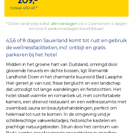
209,-
totaal: 450,45 *
* Deze vanaf-prijs is
incl. alle toeslagen
o.b.v. 2 personen, 4 dagen
en voor 6 aankomstdagen beschikbaar!
4,5,6 of 8 dagen Sauerland komt tot rust en gebruik
de wellnessfaciliteiten, incl. ontbijt en gratis
parkeren bij het hotel
Midden in het groene hart van Duitsland, omringd door
glooiende heuvels en dichte bossen, ligt Romantik
Landhotel Doerr in het charmante kuuroord Bad Laasphe.
Hier geniet je van rust, frisse berglucht en een landschap
dat uitnodigt tot lange wandelingen en fietstochten. Het
hotel straalt warmte en romantiek uit, met comfortabele
kamers, een sfeervol restaurant en een wellnessruimte met
zwembad, sauna en beautybehandelingen, perfect om
helemaal tot rust te komen. In de omgeving vind je
schilderachtige vakwerkstadjes, historische kastelen en
prachtige natuurgebieden. Struin door het centrum van
Bad Laasphe, proef regionale specialiteiten in gezellige