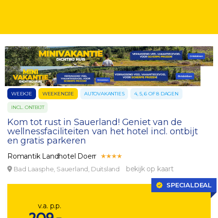
WEEKJE
WEEKENDJE
AUTOVAKANTIES
4, 5, 6 OF 8 DAGEN
INCL. ONTBIJT
Kom tot rust in Sauerland! Geniet van de
wellnessfaciliteiten van het hotel incl. ontbijt
en gratis parkeren
Romantik Landhotel Doerr
bekijk op kaart
Bad Laasphe, Sauerland, Duitsland
SPECIALDEAL
v.a. p.p.