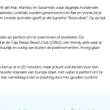
 Café del Mar, Mambo en Savannah, waar dagelijks honderden
eats, cocktails worden geserveerd met flair en overal zie je
 zwoele avonden geeft je die typische “Ibiza-vibes”. Ga op tijd
alhelder en perfect om te zwemmen of snorkelen. De
d je de Cala Bassa Beach Club (CBbC), een trendy plek waar je
atuurlijk en rustig aan buiten de piekmomenten. Vroeg gaan
o ben je er in 20 minuten, maar je kunt ook kiezen voor een
ooiste stranden van Europa staat. Het water is perfect om te
 late namiddag is het er prachtig door het gouden zonlicht.