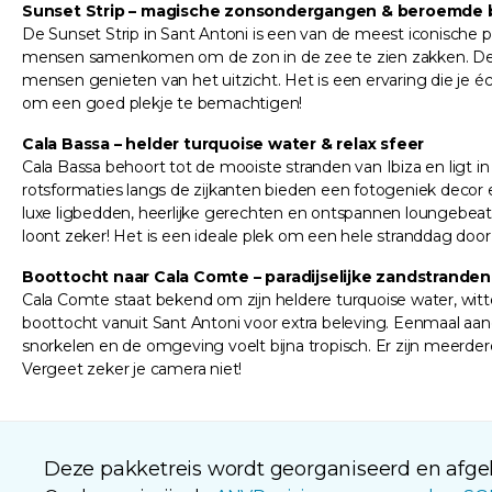
Sunset Strip – magische zonsondergangen & beroemde 
De Sunset Strip in Sant Antoni is een van de meest iconische 
mensen samenkomen om de zon in de zee te zien zakken. De sfee
mensen genieten van het uitzicht. Het is een ervaring die je éc
om een goed plekje te bemachtigen!
Cala Bassa – helder turquoise water & relax sfeer
Cala Bassa behoort tot de mooiste stranden van Ibiza en ligt 
rotsformaties langs de zijkanten bieden een fotogeniek decor e
luxe ligbedden, heerlijke gerechten en ontspannen loungebeats
loont zeker! Het is een ideale plek om een hele stranddag door
Boottocht naar Cala Comte – paradijselijke zandstranden
Cala Comte staat bekend om zijn heldere turquoise water, witte
boottocht vanuit Sant Antoni voor extra beleving. Eenmaal aa
snorkelen en de omgeving voelt bijna tropisch. Er zijn meerdere
Vergeet zeker je camera niet!
Deze pakketreis wordt georganiseerd en afgeh