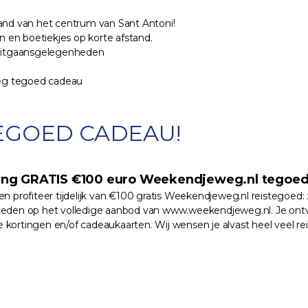
and van het centrum van Sant Antoni!
en boetiekjes op korte afstand.
n uitgaansgelegenheden
weg tegoed cadeau
EGOED CADEAU!
ang GRATIS €100 euro Weekendjeweg.nl tegoed!
n profiteer tijdelijk van €100 gratis Weekendjeweg.nl reistegoed: 
eden op het volledige aanbod van www.weekendjeweg.nl. Je ontvan
ortingen en/of cadeaukaarten. Wij wensen je alvast heel veel reis