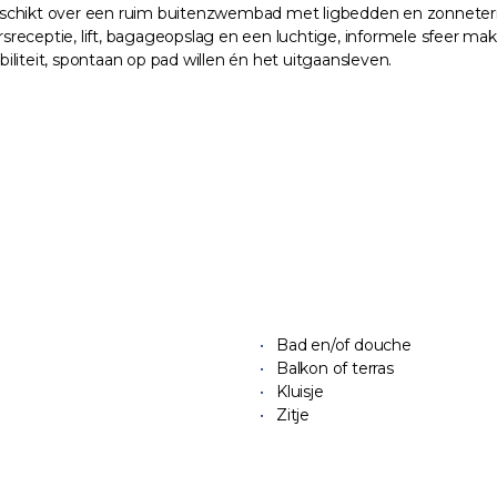
l beschikt over een ruim buitenzwembad met ligbedden en zonneterr
ursreceptie, lift, bagageopslag en een luchtige, informele sfeer ma
biliteit, spontaan op pad willen én het uitgaansleven.
Bad en/of douche
Balkon of terras
Kluisje
Zitje