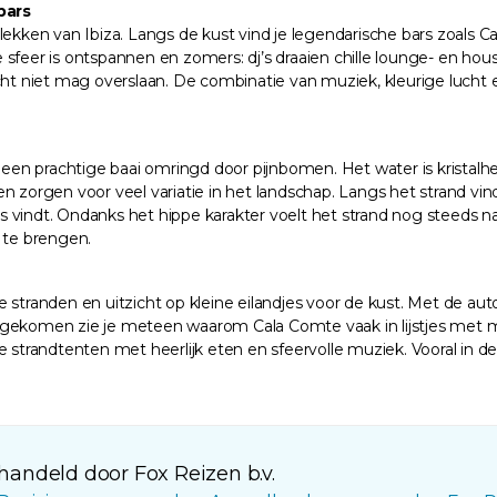
bars
plekken van Ibiza. Langs de kust vind je legendarische bars zoals
r is ontspannen en zomers: dj’s draaien chille lounge- en houseb
ht niet mag overslaan. De combinatie van muziek, kleurige lucht en
in een prachtige baai omringd door pijnbomen. Het water is krist
n zorgen voor veel variatie in het landschap. Langs het strand vin
 vindt. Ondanks het hippe karakter voelt het strand nog steeds n
 te brengen.
 stranden en uitzicht op kleine eilandjes voor de kust. Met de aut
ngekomen zie je meteen waarom Cala Comte vaak in lijstjes met m
 strandtenten met heerlijk eten en sfeervolle muziek. Vooral in de
andeld door Fox Reizen b.v.