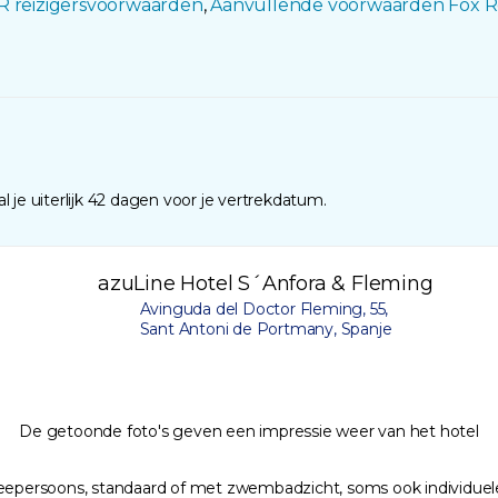
R reizigersvoorwaarden
,
Aanvullende voorwaarden Fox R
 je uiterlijk 42 dagen voor je vertrekdatum.
azuLine Hotel S´Anfora & Fleming
Avinguda del Doctor Fleming, 55,
Sant Antoni de Portmany, Spanje
De getoonde foto's geven een impressie weer van het hotel
weepersoons, standaard of met zwembadzicht, soms ook individuele 