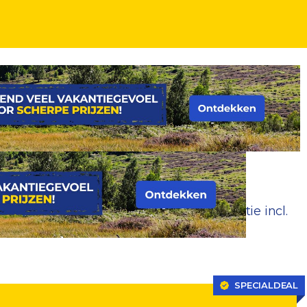
prachtige eiland tijdens een zonvakantie incl.
SPECIALDEAL