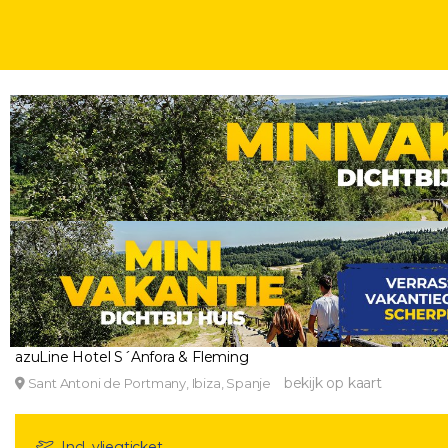
WEEKJE
VROEGBOEK VAKANTIES
ZONVAKANTIES
6, 8, 11 OF 15 DAGEN
🎁 Incl. €100 WEEKENDJEWEG TEGOED! Geniet van I
vlucht en transfer
azuLine Hotel S´Anfora & Fleming
bekijk op kaart
Sant Antoni de Portmany, Ibiza, Spanje
Incl. vliegticket