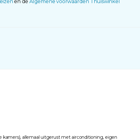
eizen
en de
Algemene voorwaarden Thuiswinkel
kamers), allemaal uitgerust met airconditioning, eigen