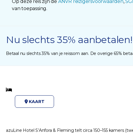
Op deze reis zijn de
ANVR reizigersvoorwaarden
,
SG
van toepassing.
Nu slechts 35% aanbetalen!
Betaal nu slechts 35% van je reissom aan. De overige 65% betaal
KAART
azuLine Hotel S’Anfora & Fleming telt circa 150–155 kamers (t