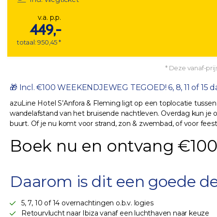
v.a. p.p.
449,-
totaal: 950,45 *
* Deze vanaf-prijs
🎁 Incl. €100 WEEKENDJEWEG TEGOED! 6, 8, 11 of 15 dag
azuLine Hotel S’Anfora & Fleming ligt op een toplocatie tuss
wandelafstand van het bruisende nachtleven. Overdag kun je on
buurt. Of je nu komt voor strand, zon & zwembad, of voor feest 
Boek nu en ontvang €100
Daarom is dit een goede de
5, 7, 10 of 14 overnachtingen o.b.v. logies
Retourvlucht naar Ibiza vanaf een luchthaven naar keuze