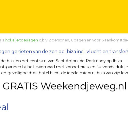
 is
incl. alle toeslagen
o.b.v. 2 personen, 6 dagen en voor 6 aankomstda
en genieten van de zon op Ibiza incl. vlucht en transfer!
en de baai en het centrum van Sant Antoni de Portmany op Ibiza —
tspannen bij het zwembad met zonneterras, en ’s avonds duik je e
en gezelligheid: dit hotel biedt de ideale mix om Ibiza van zijn le
 GRATIS Weekendjeweg.nl 
al