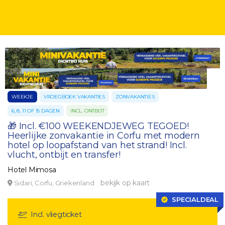
WEEKJE
VROEGBOEK VAKANTIES
ZONVAKANTIES
6, 8, 11 OF 15 DAGEN
INCL. ONTBIJT
🎁 Incl. €100 WEEKENDJEWEG TEGOED!
Heerlijke zonvakantie in Corfu met modern
hotel op loopafstand van het strand! Incl.
vlucht, ontbijt en transfer!
Hotel Mimosa
bekijk op kaart
Sidari, Corfu, Griekenland
SPECIALDEAL
Incl. vliegticket