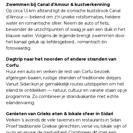
Zwemmen bij Canal d’Amour & kustverkenning
Op circa 1,5 km afstand ligt de iconische kuststrook Canal
d’Amour — bekend om z’n unieke rotsformaties, heldere
water en romantische sfeer. Neem de auto of fiets,
bewonder de uitzichtpunten of waag je aan een duik in het
blauwe water. Volgens de legende brengt zwemmen door
het kanaal geluk op liefdesgebied… romantisch én
fotowaardig.
Dagtrip naar het noorden of andere stranden van
Corfu
Huur een auto en verken de rest van Corfu: bezoek
afgelegen baaien, rustige stranden of traditionele dorpjes.
Vanuit Sidari kun je gemakkelijk routes uitstippelen om het
eiland te ontdekken — natuur, cultuur en variatie staan op je
programma. Zo combineer je strandvakantie met echte
eilandervaring.
Genieten van Grieks eten & lokale sfeer in Sidari
Verken ’s avonds de vele tavernes en restaurants in Sidari.
Proef traditionele Griekse gerechten, verse vis, lokale wijn of
ouzo en ervaar de gastvrijheid. Combineer dit met een