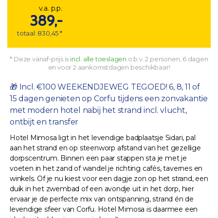
v.a. p.p.
389,-
totaal: 830,45 *
* Deze vanaf-prijs is
incl. alle toeslagen
o.b.v. 2 personen, 6 dagen
en voor 2 aankomstdagen beschikbaar!
🎁 Incl. €100 WEEKENDJEWEG TEGOED! 6, 8, 11 of
15 dagen genieten op Corfu tijdens een zonvakantie
met modern hotel nabij het strand incl. vlucht,
ontbijt en transfer
Hotel Mimosa ligt in het levendige badplaatsje Sidari, pal
aan het strand en op steenworp afstand van het gezellige
dorpscentrum. Binnen een paar stappen sta je met je
voeten in het zand of wandel je richting cafés, tavernes en
winkels. Of je nu kiest voor een dagje zon op het strand, een
duik in het zwembad of een avondje uit in het dorp, hier
ervaar je de perfecte mix van ontspanning, strand én de
levendige sfeer van Corfu. Hotel Mimosa is daarmee een