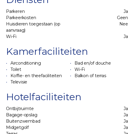
Parkeren
Ja
Parkeerkosten
Geen
Huisdieren toegestaan (op
Nee
aanvraag)
Wi-Fi
Ja
Kamerfaciliteiten
Airconditioning
Bad en/of douche
Toilet
Wi-Fi
Koffie- en theefaciliteiten
Balkon of terras
Televisie
Hotelfaciliteiten
Ontbijtruimte
Ja
Bagage-opslag
Ja
Buitenzwembad
Ja
Midgetgolf
Ja
Terras
Ja