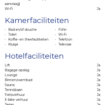
aanvraag)
Wi-Fi
Ja
Kamerfaciliteiten
Bad en/of douche
Föhn
Toilet
Wi-Fi
Koffie- en theefaciliteiten
Telefoon
Kluisje
Televisie
Hotelfaciliteiten
Lift
Ja
Bagage-opslag
Ja
Lounge
Ja
Binnenzwembad
Ja
Sauna
Ja
Tennisbaan
Ja
Fietsverhuur
Ja
E-bike verhuur
Ja
Terras
Ja