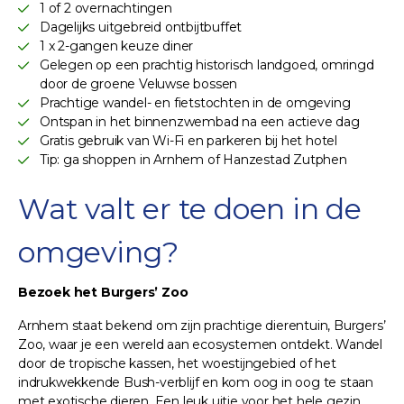
1 of 2 overnachtingen
Dagelijks uitgebreid ontbijtbuffet
1 x 2-gangen keuze diner
Gelegen op een prachtig historisch landgoed, omringd
door de groene Veluwse bossen
Prachtige wandel- en fietstochten in de omgeving
Ontspan in het binnenzwembad na een actieve dag
Gratis gebruik van Wi-Fi en parkeren bij het hotel
Tip: ga shoppen in Arnhem of Hanzestad Zutphen
Wat valt er te doen in de
omgeving?
Bezoek het Burgers’ Zoo
Arnhem staat bekend om zijn prachtige dierentuin, Burgers’
Zoo, waar je een wereld aan ecosystemen ontdekt. Wandel
door de tropische kassen, het woestijngebied of het
indrukwekkende Bush-verblijf en kom oog in oog te staan
met exotische dieren. Een leuk uitje voor het hele gezin,