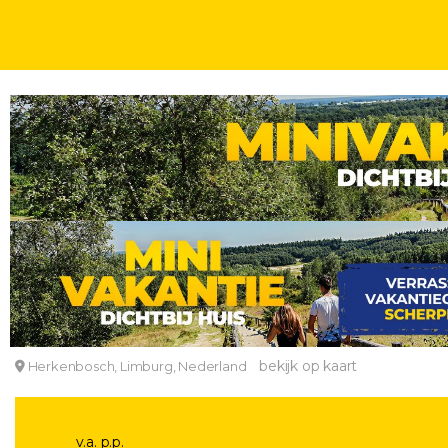
WEEKENDJE
CULINAIR OVERNACHTEN
2 DAGEN
INCL. ONTBIJT
FLASHDEAL! ⚡ Charmant & historisch 4*-kasteelho
Romantik Hotel Kasteel Daelenbroeck
bekijk op kaart
Herkenbosch, Limburg, Nederland
v.a. p.p.