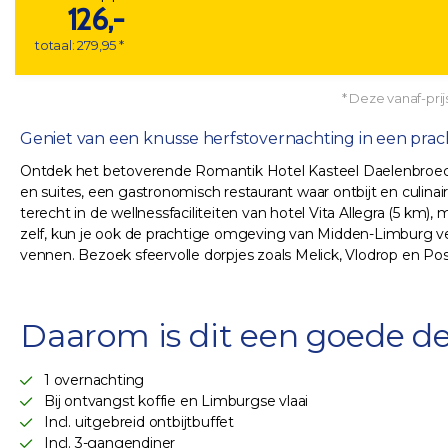
126,-
totaal: 279,95 *
* Deze vanaf-prijs
Geniet van een knusse herfstovernachting in een prach
Ontdek het betoverende Romantik Hotel Kasteel Daelenbroeck,
en suites, een gastronomisch restaurant waar ontbijt en culina
terecht in de wellnessfaciliteiten van hotel Vita Allegra (5 k
zelf, kun je ook de prachtige omgeving van Midden-Limburg ve
vennen. Bezoek sfeervolle dorpjes zoals Melick, Vlodrop en Po
Daarom is dit een goede de
1 overnachting
Bij ontvangst koffie en Limburgse vlaai
Incl. uitgebreid ontbijtbuffet
Incl. 3-gangendiner