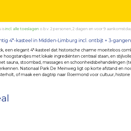
 is
incl. alle toeslagen
o.b.v. 2 personen, 2 dagen en voor 9 aankomstda
tig 4*-kasteel in Midden-Limburg incl. ontbijt + 3-gange
 een elegant 4*-kasteel dat historische charme moeiteloos comb
ire hoogstandjes met lokale ingrediënten centraal staan, en stijlv
m), met sauna, stoombad, massages en schoonheidsbehandelingen (teg
rkennen. Nationaal Park De Meinweg ligt op korte afstand en nodi
sterholt, of maak een dagtrip naar Roermond voor cultuur, histor
al