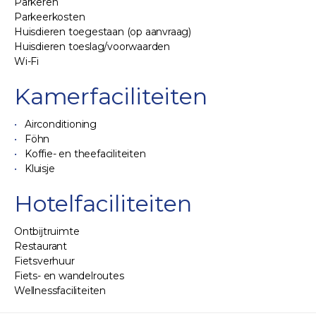
Parkeren
Parkeerkosten
Huisdieren toegestaan (op aanvraag)
Huisdieren toeslag/voorwaarden
Wi-Fi
Kamerfaciliteiten
Airconditioning
Föhn
Koffie- en theefaciliteiten
Kluisje
Hotelfaciliteiten
Ontbijtruimte
Restaurant
Fietsverhuur
Fiets- en wandelroutes
Wellnessfaciliteiten