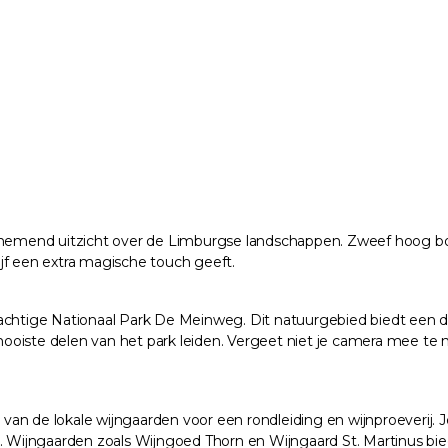
mend uitzicht over de Limburgse landschappen. Zweef hoog boven
lijf een extra magische touch geeft.
achtige Nationaal Park De Meinweg. Dit natuurgebied biedt een di
 mooiste delen van het park leiden. Vergeet niet je camera mee
an de lokale wijngaarden voor een rondleiding en wijnproeverij. 
n. Wijngaarden zoals Wijngoed Thorn en Wijngaard St. Martinus bie