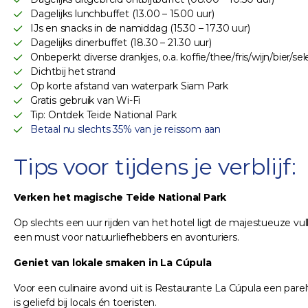
Dagelijks lunchbuffet (13.00 – 15.00 uur)
IJs en snacks in de namiddag (15.30 – 17.30 uur)
Dagelijks dinerbuffet (18.30 – 21.30 uur)
Onbeperkt diverse drankjes, o.a. koffie/thee/fris/wijn/bier/se
Dichtbij het strand
Op korte afstand van waterpark Siam Park
Gratis gebruik van Wi-Fi
Tip: Ontdek Teide National Park
Betaal nu slechts 35% van je reissom aan
Tips voor tijdens je verblijf:
Verken het magische Teide National Park
Op slechts een uur rijden van het hotel ligt de majestueuze v
een must voor natuurliefhebbers en avonturiers.
Geniet van lokale smaken in La Cúpula
Voor een culinaire avond uit is Restaurante La Cúpula een pareltj
is geliefd bij locals én toeristen.