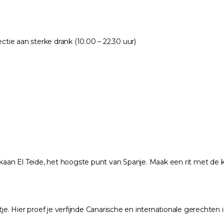
lectie aan sterke drank (10.00 – 22.30 uur)
ulkaan El Teide, het hoogste punt van Spanje. Maak een rit met d
e. Hier proef je verfijnde Canarische en internationale gerechten in 