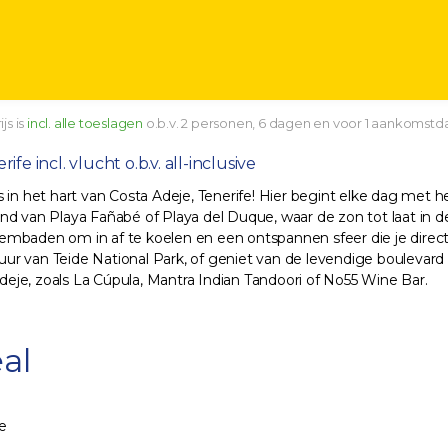
js is
incl. alle toeslagen
o.b.v. 2 personen, 6 dagen en voor 1 aankomstd
rife incl. vlucht o.b.v. all-inclusive
 in het hart van Costa Adeje, Tenerife! Hier begint elke dag met
d van Playa Fañabé of Playa del Duque, waar de zon tot laat in de
 zwembaden om in af te koelen en een ontspannen sfeer die je dire
 van Teide National Park, of geniet van de levendige boulevard vo
Adeje, zoals La Cúpula, Mantra Indian Tandoori of No55 Wine Bar.
al
e