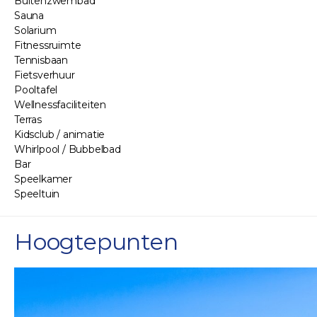
Buitenzwembad
Sauna
Solarium
Fitnessruimte
Tennisbaan
Fietsverhuur
Pooltafel
Wellnessfaciliteiten
Terras
Kidsclub / animatie
Whirlpool / Bubbelbad
Bar
Speelkamer
Speeltuin
Hoogtepunten