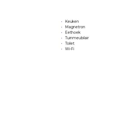
Keuken
Magnetron
Eethoek
Tuinmeubilair
Toilet
Wi-Fi