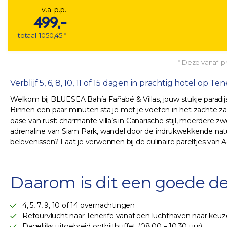
v.a. p.p.
499,-
totaal: 1050,45 *
* Deze vanaf-pri
Verblijf 5, 6, 8, 10, 11 of 15 dagen in prachtig hotel op Tene
Welkom bij BLUESEA Bahía Fañabé & Villas, jouw stukje paradijs
Binnen een paar minuten sta je met je voeten in het zachte zan
oase van rust: charmante villa’s in Canarische stijl, meerdere
adrenaline van Siam Park, wandel door de indrukwekkende natuur
belevenissen? Laat je verwennen bij de culinaire pareltjes van 
Daarom is dit een goede de
4, 5, 7, 9, 10 of 14 overnachtingen
Retourvlucht naar Tenerife vanaf een luchthaven naar keuz
Dagelijks uitgebreid ontbijtbuffet (08.00 – 10.30 uur)