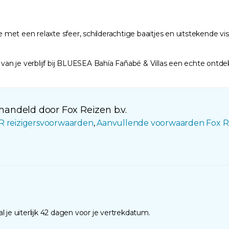
je met een relaxte sfeer, schilderachtige baaitjes en uitstekende 
 van je verblijf bij BLUESEA Bahía Fañabé & Villas een echte ontde
andeld door Fox Reizen b.v.
R reizigersvoorwaarden
,
Aanvullende voorwaarden Fox R
 je uiterlijk 42 dagen voor je vertrekdatum.