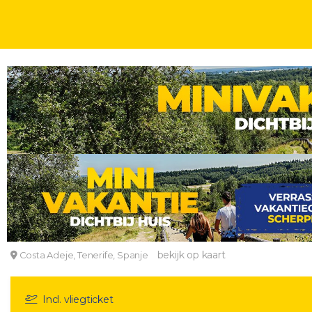
WEEKJE
ZONVAKANTIES
5 T/M 6, 8, 10 T/M 11 OF 15 DAGEN
INCL. ONTBIJT
All-inclusive genieten in een appartement nabij 
BLUESEA Bahía Fañabé & Villas
bekijk op kaart
Costa Adeje, Tenerife, Spanje
Incl. vliegticket