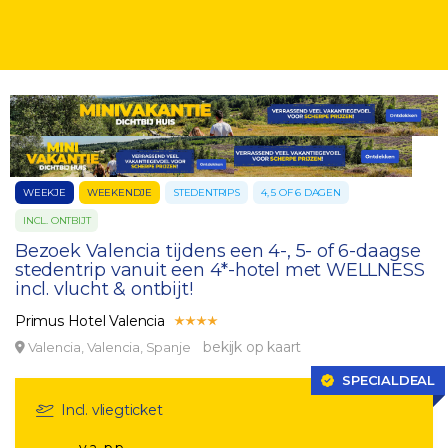
WEEKJE
WEEKENDJE
STEDENTRIPS
4, 5 OF 6 DAGEN
INCL. ONTBIJT
Bezoek Valencia tijdens een 4-, 5- of 6-daagse
stedentrip vanuit een 4*-hotel met WELLNESS
incl. vlucht & ontbijt!
Primus Hotel Valencia
bekijk op kaart
Valencia, Valencia, Spanje
SPECIALDEAL
Incl. vliegticket
v.a. p.p.