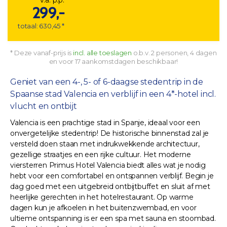
299,-
totaal: 630,45 *
* Deze vanaf-prijs is
incl. alle toeslagen
o.b.v. 2 personen, 4 dagen
en voor 17 aankomstdagen beschikbaar!
Geniet van een 4-, 5- of 6-daagse stedentrip in de
Spaanse stad Valencia en verblijf in een 4*-hotel incl.
vlucht en ontbijt
Valencia is een prachtige stad in Spanje, ideaal voor een
onvergetelijke stedentrip! De historische binnenstad zal je
versteld doen staan met indrukwekkende architectuur,
gezellige straatjes en een rijke cultuur. Het moderne
viersterren Primus Hotel Valencia biedt alles wat je nodig
hebt voor een comfortabel en ontspannen verblijf. Begin je
dag goed met een uitgebreid ontbijtbuffet en sluit af met
heerlijke gerechten in het hotelrestaurant. Op warme
dagen kun je afkoelen in het buitenzwembad, en voor
ultieme ontspanning is er een spa met sauna en stoombad.