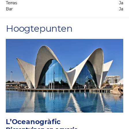
Terras
Ja
Bar
Ja
Hoogtepunten
L’Oceanogràfic