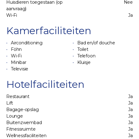
Huisdieren toegestaan (op
Nee
aanvraag)
Wi-Fi
Ja
Kamerfaciliteiten
Airconditioning
Bad en/of douche
Föhn
Toilet
Wi-Fi
Telefoon
Minibar
Kluisje
Televisie
Hotelfaciliteiten
Restaurant
Ja
Lift
Ja
Bagage-opslag
Ja
Lounge
Ja
Buitenzwembad
Ja
Fitnessruimte
Ja
Wellnessfaciliteiten
Ja