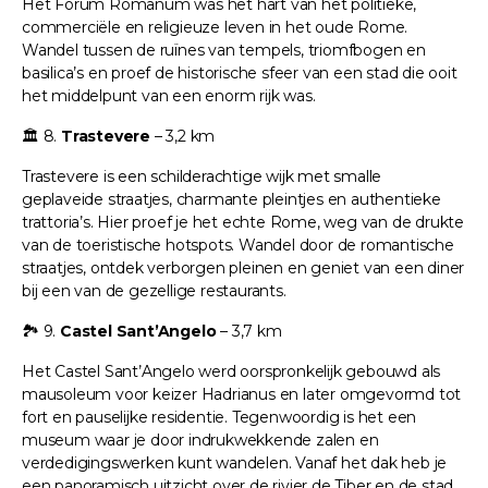
Het Forum Romanum was het hart van het politieke,
commerciële en religieuze leven in het oude Rome.
Wandel tussen de ruïnes van tempels, triomfbogen en
basilica’s en proef de historische sfeer van een stad die ooit
het middelpunt van een enorm rijk was.
🏛️ 8.
Trastevere
– 3,2 km
Trastevere is een schilderachtige wijk met smalle
geplaveide straatjes, charmante pleintjes en authentieke
trattoria’s. Hier proef je het echte Rome, weg van de drukte
van de toeristische hotspots. Wandel door de romantische
straatjes, ontdek verborgen pleinen en geniet van een diner
bij een van de gezellige restaurants.
🏞️ 9.
Castel Sant’Angelo
– 3,7 km
Het Castel Sant’Angelo werd oorspronkelijk gebouwd als
mausoleum voor keizer Hadrianus en later omgevormd tot
fort en pauselijke residentie. Tegenwoordig is het een
museum waar je door indrukwekkende zalen en
verdedigingswerken kunt wandelen. Vanaf het dak heb je
een panoramisch uitzicht over de rivier de Tiber en de stad.