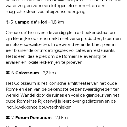
water zorgen voor een fotogeniek moment en een
magische sfeer, vooral bij zonsondergang.
💦 5.
Campo de’ Fiori
– 1,8 km
Campo de’ Fiori is een levendig plein dat bekendstaat om
zijn kleurrijke ochtendmarkt met verse producten, bloemen
en lokale specialiteiten. In de avond verandert het plein in
een bruisende ontmoetingsplek vol cafés en restaurants.
Het is een ideale plek om de Romeinse levensstijl te
ervaren en lokale lekkernijen te proeven.
🏛️ 6.
Colosseum
– 2,2 km
Het Colosseum is het iconische amfitheater van het oude
Rome en één van de bekendste bezienswaardigheden ter
wereld. Wandel door de ruïnes en voel de grandeur van het
oude Romeinse Rijk terwijl je leert over gladiatoren en de
indrukwekkende bouwtechnieken.
🏛️ 7.
Forum Romanum
– 2,1 km