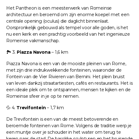
Het Pantheon is een meesterwerk van Romeinse
architectuur en beroemd om zijn enorme koepel met een
centrale opening (oculus) die daglicht binnenlaat.
Oorspronkelijk gebouwd als tempel voor alle goden, is het
nu een kerk en een prachtig voorbeeld van het ingenieuze
Romeinse vakmanschap.
🏞️ 3.
Piazza Navona
– 1,6 km
Piazza Navona is een van de mooiste pleinen van Rome,
met zijn drie indrukwekkende fonteinen, waaronder de
Fontein van de Vier Rivieren van Bernini. Het plein bruist
van leven dankzij straatartiesten, cafés en restaurants. Het is
een ideale plek om te ontspannen, mensen te kijken en de
Romeinse sfeer in je op te nemen.
💦 4.
Trevifontein
– 1,7 km
De Trevifontein is een van de meest betoverende en
beroemde fonteinen van Rome. Volgens de traditie werp je
een muntje over je schouder in het water om terug te
keren naar de stad. De barokke sculpturen en het bruisende