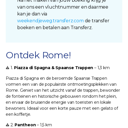
Na het maken van jouw boeking krijg je
van ons een vluchtnummer en daarmee
kan je dan via
weekendjeweg.transferz.com
de transfer
boeken en betalen aan Transferz.
Ontdek Rome!
⛪ 1.
Piazza di Spagna & Spaanse Trappen
– 1,3 km
Piazza di Spagna en de beroemde Spaanse Trappen
vormen een van de populairste ontmoetingsplekken van
Rome. Geniet van het uitzicht vanaf de trappen, bewonder
de fonteinen en historische gebouwen rondom het plein,
en ervaar de bruisende energie van toeristen en lokale
bewoners. Ideaal voor een korte pauze met een gelato of
een koffietje.
⛪ 2.
Pantheon
– 1,5 km