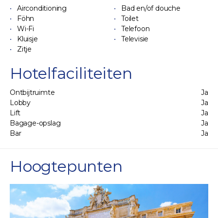
Airconditioning
Bad en/of douche
Föhn
Toilet
Wi-Fi
Telefoon
Kluisje
Televisie
Zitje
Hotelfaciliteiten
Ontbijtruimte
Ja
Lobby
Ja
Lift
Ja
Bagage-opslag
Ja
Bar
Ja
Hoogtepunten