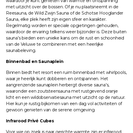
waardoor je kunt genieten van warmte en ontspanning
met uitzicht over de bossen. Of je nu plaatsneemt in de
Reesauna, de Wild Zwijn Sauna of de Schotse Hooglander
Sauna, elke plek heeft zijn eigen sfeer en karakter.
Regelmatig worden er speciale opgietingen gehouden,
waardoor de ervaring telkens weer bijzonder is. Deze buiten
sauna’s bieden een unieke kans om de rust en schoonheid
van de Veluwe te combineren met een heerlijke
saunabeleving.
Binnenbad en Saunaplein
Binnen biedt het resort een ruim binnenbad met whirlpools,
waar je heerlijk kunt dobberen en ontspannen. Het
aangrenzende saunaplein herbergt diverse sauna’s,
waaronder een zoutsteensauna met rustgevend oranje
licht en een wildobservatiesauna met uitzicht op de natuur.
Hier kun je rustig bijkomen van een dag vol activiteiten of
gewoon genieten van de serene omgeving.
Infrarood Privé Cubes
Voor wie op zoek is naar gerichte warmte zijn er infrarood