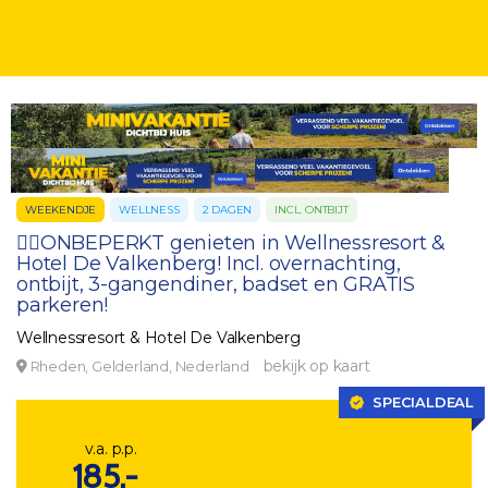
WEEKENDJE
WELLNESS
2 DAGEN
INCL. ONTBIJT
💆‍♀️ONBEPERKT genieten in Wellnessresort &
Hotel De Valkenberg! Incl. overnachting,
ontbijt, 3-gangendiner, badset en GRATIS
parkeren!
Wellnessresort & Hotel De Valkenberg
bekijk op kaart
Rheden, Gelderland, Nederland
SPECIALDEAL
v.a. p.p.
185,-