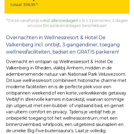
totaal: 396,95 *
* Deze vanaf-prijs is
incl. alle toeslagen
o.b.v. 2 personen, 2 dagen
en voor 104 aankomstdagen beschikbaar!
Overnachten in Wellnessresort & Hotel De
Valkenberg incl. ontbijt, 3-gangendiner, toegang
wellnessfaciliteiten, badset en GRATIS parkeren!
Overnacht en ontspan op Wellnessresort & Hotel De
Valkenberg in Rheden, vlakbij Arnhem, midden in de
adembenemende natuur van Nationaal Park Veluwezoom.
Dit luxe wellnessresort combineert historische charme met
moderne faciliteiten en is de perfecte plek voor een
ontspannen weekend of een korte, verkwikkende getaway.
Verblijf in sfeervolle kamers in barokstijl, waarvan sommige
zijn uitgerust met een bubbel- of vrijstaand bad, en geniet
van ultiem comfort en privacy. Tijdens je verblijf heb je
onbeperkt toegang tot het wellnesscentrum, met een
binnenzwembad, whirlpools, een uitgebreid saunaplein en
de unieke Big Five-buitensauna’s. Laat je volledig