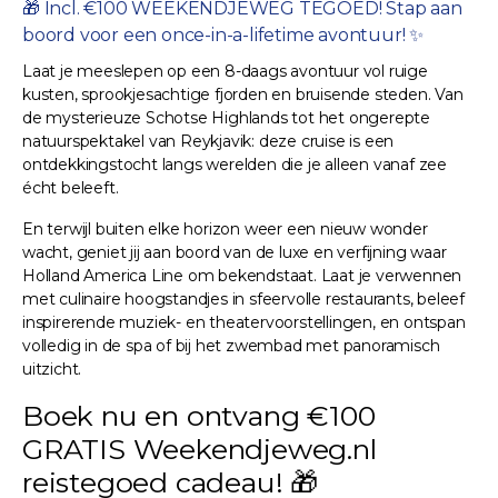
🎁 Incl. €100 WEEKENDJEWEG TEGOED! Stap aan
boord voor een once-in-a-lifetime avontuur! ✨
Laat je meeslepen op een 8-daags avontuur vol ruige
kusten, sprookjesachtige fjorden en bruisende steden. Van
de mysterieuze Schotse Highlands tot het ongerepte
natuurspektakel van Reykjavik: deze cruise is een
ontdekkingstocht langs werelden die je alleen vanaf zee
écht beleeft.
En terwijl buiten elke horizon weer een nieuw wonder
wacht, geniet jij aan boord van de luxe en verfijning waar
Holland America Line om bekendstaat. Laat je verwennen
met culinaire hoogstandjes in sfeervolle restaurants, beleef
inspirerende muziek- en theatervoorstellingen, en ontspan
volledig in de spa of bij het zwembad met panoramisch
uitzicht.
Boek nu en ontvang €100
GRATIS Weekendjeweg.nl
reistegoed cadeau! 🎁