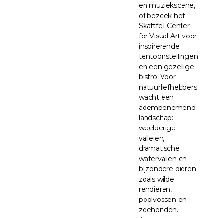
en muziekscene,
of bezoek het
Skaftfell Center
for Visual Art voor
inspirerende
tentoonstellingen
en een gezellige
bistro. Voor
natuurliefhebbers
wacht een
adembenemend
landschap:
weelderige
valleien,
dramatische
watervallen en
bijzondere dieren
zoals wilde
rendieren,
poolvossen en
zeehonden.