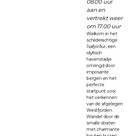
08.00 uur
aan en
vertrekt weer
om 17.00 uur
Welkom in het
schilderachtige
Ísafjörður, een
idyllisch
havenstadje
omringd door
imposante
bergen en het
perfecte
startpunt voor
het verkennen
van de afgelegen
Westfjorden.
Wandel door de
smalle straten
met charmante
houten huizen,