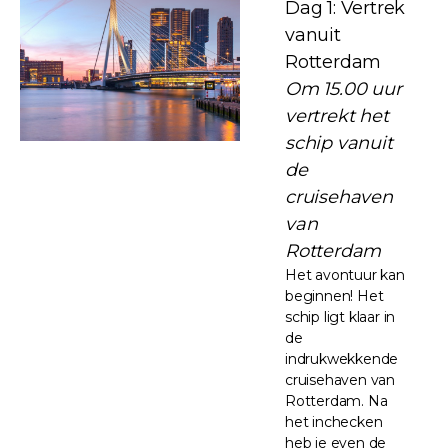
Dag 1: Vertrek
vanuit
Rotterdam
Om 15.00 uur
vertrekt het
schip vanuit
de
cruisehaven
van
Rotterdam
Het avontuur kan
beginnen! Het
schip ligt klaar in
de
indrukwekkende
cruisehaven van
Rotterdam. Na
het inchecken
heb je even de