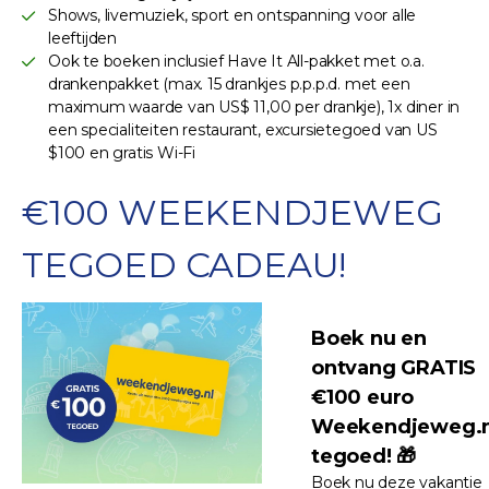
Shows, livemuziek, sport en ontspanning voor alle
leeftijden
Ook te boeken inclusief Have It All-pakket met o.a.
drankenpakket (max. 15 drankjes p.p.p.d. met een
maximum waarde van US$ 11,00 per drankje), 1x diner in
een specialiteiten restaurant, excursietegoed van US
$100 en gratis Wi-Fi
€100 WEEKENDJEWEG
TEGOED CADEAU!
Boek nu en
ontvang GRATIS
€100 euro
Weekendjeweg.n
tegoed! 🎁
Boek nu deze vakantie