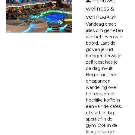
🌊 – shows,
wellness &
vermaak 🎶
Vandaag draait
alles om genieten
van het leven aan
boord. Laat de
golven je rust
brengen terwijl je
zelf kiest hoe je
de dag invult.
Begin met een
ontspannen
wandeling over
het dek, proef
heerlijke koffie in
een van de cafés,
of start je dag
sportief in de
gym. Ook in de
lounge kun je