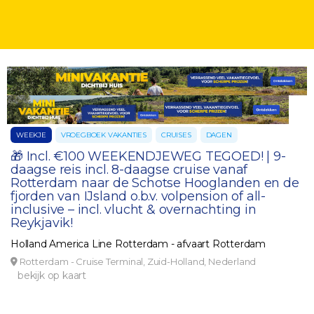
WEEKJE
VROEGBOEK VAKANTIES
CRUISES
DAGEN
🎁 Incl. €100 WEEKENDJEWEG TEGOED! | 9-
daagse reis incl. 8-daagse cruise vanaf
Rotterdam naar de Schotse Hooglanden en de
fjorden van IJsland o.b.v. volpension of all-
inclusive – incl. vlucht & overnachting in
Reykjavik!
Holland America Line Rotterdam - afvaart Rotterdam
Rotterdam - Cruise Terminal, Zuid-Holland, Nederland
bekijk op kaart