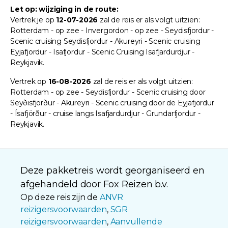
Let op: wijziging in de route:
Vertrek je op
12-07-2026
zal de reis er als volgt uitzien:
Rotterdam - op zee - Invergordon - op zee - Seydisfjordur -
Scenic cruising Seydisfjordur - Akureyri - Scenic cruising
Eyjafjordur - Isafjordur - Scenic Cruising Isafjardurdjur -
Reykjavik.
Vertrek op
16-08-2026
zal de reis er als volgt uitzien:
Rotterdam - op zee - Seydisfjordur - Scenic cruising door
Seyðisfjörður - Akureyri - Scenic cruising door de Eyjafjordur
- Ísafjörður - cruise langs Isafjardurdjur - Grundarfjordur -
Reykjavík.
Deze pakketreis wordt georganiseerd en
afgehandeld door Fox Reizen b.v.
Op deze reis zijn de
ANVR
reizigersvoorwaarden
,
SGR
reizigersvoorwaarden
,
Aanvullende