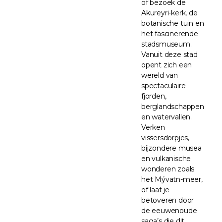
of bezoek de
Akureyri-kerk, de
botanische tuin en
het fascinerende
stadsmuseum.
Vanuit deze stad
opent zich een
wereld van
spectaculaire
fjorden,
berglandschappen
en watervallen.
Verken
vissersdorpjes,
bijzondere musea
en vulkanische
wonderen zoals
het Mývatn-meer,
of laat je
betoveren door
de eeuwenoude
saga’s die dit