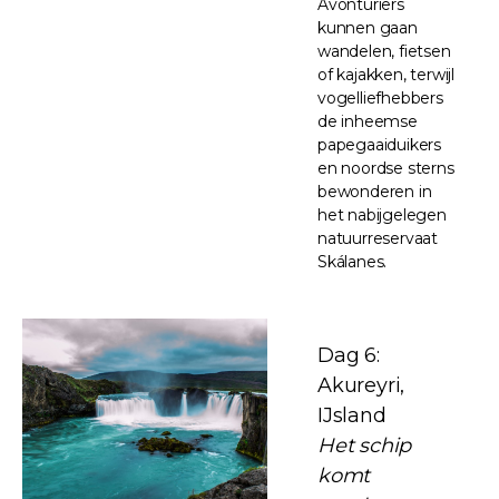
Avonturiers
kunnen gaan
wandelen, fietsen
of kajakken, terwijl
vogelliefhebbers
de inheemse
papegaaiduikers
en noordse sterns
bewonderen in
het nabijgelegen
natuurreservaat
Skálanes.
Dag 6:
Akureyri,
IJsland
Het schip
komt