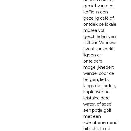
geniet van een
koffie in een
gezellig café of
ontdek de lokale
musea vol
geschiedenis en
cultuur. Voor wie
avontuur zoekt,
liggen er
ontelbare
mogelijkheden:
wandel door de
bergen, fiets
langs de fjorden,
kajak over het
kristalheldere
water, of speel
een potje golf
met een
adembenemend
uitzicht. In de