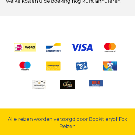
welke kosten u de boeking nog kunt annuleren.
Alle reizen worden verzorgd door Bookit en/of Fox
Reizen