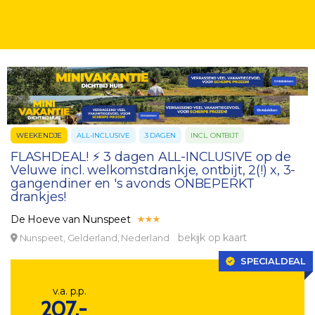
WEEKENDJE
ALL-INCLUSIVE
3 DAGEN
INCL. ONTBIJT
FLASHDEAL! ⚡️ 3 dagen ALL-INCLUSIVE op de
Veluwe incl. welkomstdrankje, ontbijt, 2(!) x, 3-
gangendiner en 's avonds ONBEPERKT
drankjes!
De Hoeve van Nunspeet
bekijk op kaart
Nunspeet, Gelderland, Nederland
SPECIALDEAL
v.a. p.p.
207,-