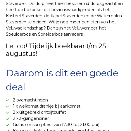
Staverden. Dit dorp heeft een beschermd dorpsgezicht en
heeft de bezoeker o.a. bezienswaardigheden als het
Kasteel Staverden, de Kapel Staverden en de Watermolen
Staverden te beiden. Wil je nog meer genieten van het
Veluwse landschap? Dan zijn het Veluwemeer, het
Speulderbos en Sprielderbos aanraders!
Let op! Tijdelijk boekbaar t/m 25
augustus!
Daarom is dit een goede
deal
2 overnachtingen
1 x welkomst drankje bij aankomst
2 x uitgebreid ontbijtbuffet
2 x 3-gangendiner
Gratis consumpties (van 17:30 tot 21:00 uur)
Keuze uit: koffie, thee, frisdrank, vruchtensappen,