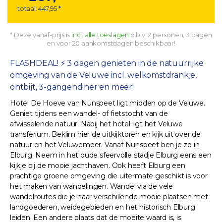
totaal: 447,95 *
* Deze vanaf-prijs is
incl. alle toeslagen
o.b.v. 2 personen, 3 dagen
en voor 20 aankomstdagen beschikbaar!
FLASHDEAL! ⚡️ 3 dagen genieten in de natuurrijke
omgeving van de Veluwe incl. welkomstdrankje,
ontbijt, 3-gangendiner en meer!
Hotel De Hoeve van Nunspeet ligt midden op de Veluwe.
Geniet tijdens een wandel- of fietstocht van de
afwisselende natuur. Nabij het hotel ligt het Veluwe
transferium. Beklim hier de uitkijktoren en kijk uit over de
natuur en het Veluwemeer. Vanaf Nunspeet ben je zo in
Elburg. Neem in het oude sfeervolle stadje Elburg eens een
kijkje bij de mooie jachthaven. Ook heeft Elburg een
prachtige groene omgeving die uitermate geschikt is voor
het maken van wandelingen. Wandel via de vele
wandelroutes die je naar verschillende mooie plaatsen met
landgoederen, weidegebieden en het historisch Elburg
leiden. Een andere plaats dat de moeite waard is, is