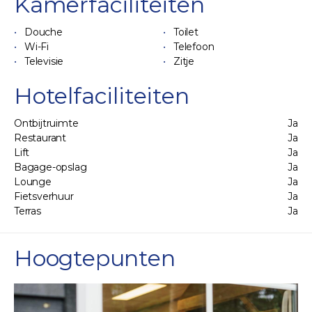
Kamerfaciliteiten
Douche
Toilet
Wi-Fi
Telefoon
Televisie
Zitje
Hotelfaciliteiten
Ontbijtruimte
Ja
Restaurant
Ja
Lift
Ja
Bagage-opslag
Ja
Lounge
Ja
Fietsverhuur
Ja
Terras
Ja
Hoogtepunten