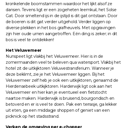
kronkelende boomstammen waardoor het lijkt alsof ze
dansen. Tevens ligt er een zogeheten leemkuil, het Solse
Gat. Door smeltend ijs in de ijstijd is dit gat ontstaan. Door
de boeren is dit gat verder uitgehold. Verder liggen op
diverse plekken in het bos grafheuvels. Met opgravingen
zijn hier oude urnen aangetroffen. Eén ding is zeker; in dit
bos is veel te ontdekken!
Het Veluwemeer
Nunspeet ligt vlakbij het Veluwemeer. Hier is in de
zomermaanden veel te beleven qua watersport. Vlakbij het
hotel zit de uitkijktoren Veluwestransferium. Wanneer je
deze beklimt, zie je het Veluwemeer liggen. Bij het
Veluwemeer zelf heb je ook een uitkijktoren, genaamd de
Hierdensebeek uitkijktoren. Harderwijk ligt ook aan het
Veluwemeer en hier kan je eventueel een fietstocht
naartoe maken. Harderwijk is bruisend, bourgondisch en
betoverd en er is veel te doen. Pak een terrasje, ga lekker
uit eten, ga een middagje shoppen of geniet van een
picknick op het stadsstrand.
Verken de omgeving per e-chopper