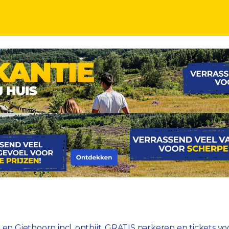
ij Weerribben Wieden en Giethoorn incl. ontbijt, 
n Giethoorn incl. ontbijt, GRATIS parkeren en tickets voo