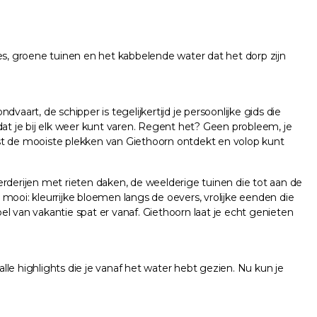
s, groene tuinen en het kabbelende water dat het dorp zijn
rt, de schipper is tegelijkertijd je persoonlijke gids die
t je bij elk weer kunt varen. Regent het? Geen probleem, je
rust de mooiste plekken van Giethoorn ontdekt en volop kunt
derijen met rieten daken, de weelderige tuinen die tot aan de
g mooi: kleurrijke bloemen langs de oevers, vrolijke eenden die
el van vakantie spat er vanaf. Giethoorn laat je echt genieten
lle highlights die je vanaf het water hebt gezien. Nu kun je