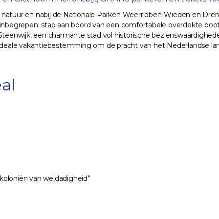
 natuur en nabij de Nationale Parken Weerribben-Wieden en Drents
hoorn inbegrepen: stap aan boord van een comfortabele overdekte b
enwijk, een charmante stad vol historische bezienswaardigheden
n ideale vakantiebestemming om de pracht van het Nederlandse la
al
koloniën van weldadigheid”