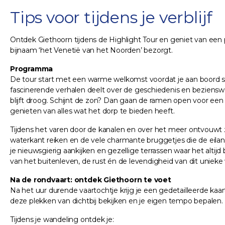
Tips voor tijdens je verblijf
Ontdek Giethoorn tijdens de Highlight Tour en geniet van een
bijnaam ‘het Venetië van het Noorden’ bezorgt.
Programma
De tour start met een warme welkomst voordat je aan boord stap
fascinerende verhalen deelt over de geschiedenis en beziensw
blijft droog. Schijnt de zon? Dan gaan de ramen open voor een 
genieten van alles wat het dorp te bieden heeft.
Tijdens het varen door de kanalen en over het meer ontvouwt 
waterkant reiken en de vele charmante bruggetjes die de eilandj
je nieuwsgierig aankijken en gezellige terrassen waar het altijd
van het buitenleven, de rust én de levendigheid van dit unieke
Na de rondvaart: ontdek Giethoorn te voet
Na het uur durende vaartochtje krijg je een gedetailleerde kaart
deze plekken van dichtbij bekijken en je eigen tempo bepalen.
Tijdens je wandeling ontdek je: