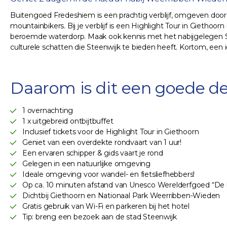
Buitengoed Fredeshiem is een prachtig verblijf, omgeven door
mountainbikers. Bij je verblijf is een Highlight Tour in Giet
beroemde waterdorp. Maak ook kennis met het nabijgelegen Ste
culturele schatten die Steenwijk te bieden heeft. Kortom, ee
Daarom is dit een goede de
1 overnachting
1 x uitgebreid ontbijtbuffet
Inclusief tickets voor de Highlight Tour in Giethoorn
Geniet van een overdekte rondvaart van 1 uur!
Een ervaren schipper & gids vaart je rond
Gelegen in een natuurlijke omgeving
Ideale omgeving voor wandel- en fietsliefhebbers!
Op ca. 10 minuten afstand van Unesco Werelderfgoed “De 
Dichtbij Giethoorn en Nationaal Park Weerribben-Wieden
Gratis gebruik van Wi-Fi en parkeren bij het hotel
Tip: breng een bezoek aan de stad Steenwijk