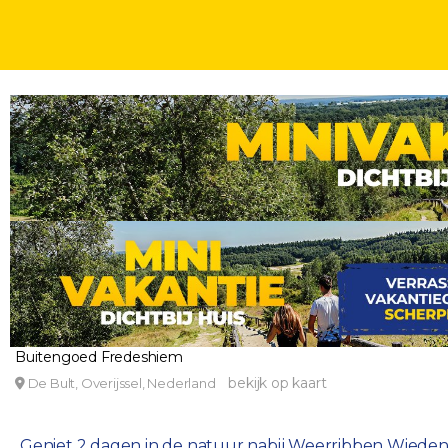
WEEKENDJE
ZOMER SPECIALS
2 DAGEN
INCL. ONTBIJT
Geniet op een prachtig landgoed in de natuur nab
in Giethoorn!
Buitengoed Fredeshiem
bekijk op kaart
De Bult, Overijssel, Nederland
Geniet 2 dagen in de natuur nabij Weerribben Wieden e