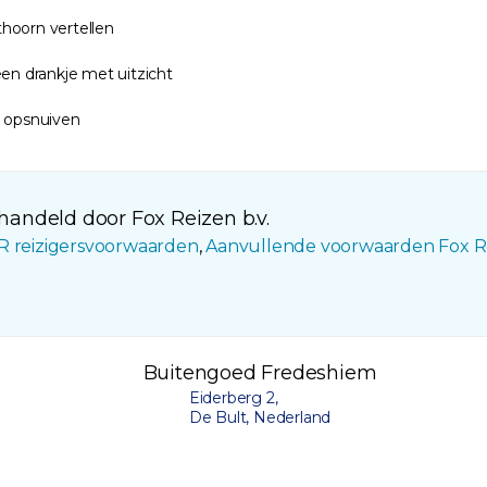
hoorn vertellen
een drankje met uitzicht
t opsnuiven
andeld door Fox Reizen b.v.
R reizigersvoorwaarden
,
Aanvullende voorwaarden Fox R
Buitengoed Fredeshiem
Eiderberg 2,
De Bult, Nederland