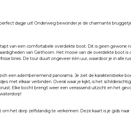
 perfect dagje uit! Onderweg bewonder je de charmante bruggetje
t van een comfortabele overdekte boot. Dit is geen gewone rondvaa
aardigheden van Giethoorn. Het mooie van de overdekte boot is da
frisse bries. De tour duurt ongeveer één uur, waardoor je in alle 
zich een adembenemend panorama. Je ziet de karakteristieke boer
es met elkaar verbinden. Overal waar je kijkt, is het schilderachti
 bruist. Elke bocht brengt weer een verrassend uitzicht en het gevo
 waterdorp!
 om het dorp zelfstandig te verkennen. Deze kaart is je gids naar a