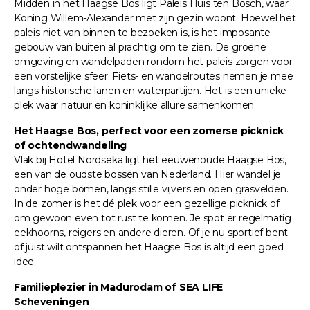
Midden in het Haagse Bos ligt Paleis Huis ten Bosch, waar
Koning Willem-Alexander met zijn gezin woont. Hoewel het
paleis niet van binnen te bezoeken is, is het imposante
gebouw van buiten al prachtig om te zien. De groene
omgeving en wandelpaden rondom het paleis zorgen voor
een vorstelijke sfeer. Fiets- en wandelroutes nemen je mee
langs historische lanen en waterpartijen. Het is een unieke
plek waar natuur en koninklijke allure samenkomen.
Het Haagse Bos, perfect voor een zomerse picknick
of ochtendwandeling
Vlak bij Hotel Nordseka ligt het eeuwenoude Haagse Bos,
een van de oudste bossen van Nederland. Hier wandel je
onder hoge bomen, langs stille vijvers en open grasvelden.
In de zomer is het dé plek voor een gezellige picknick of
om gewoon even tot rust te komen. Je spot er regelmatig
eekhoorns, reigers en andere dieren. Of je nu sportief bent
of juist wilt ontspannen het Haagse Bos is altijd een goed
idee.
Familieplezier in Madurodam of SEA LIFE
Scheveningen