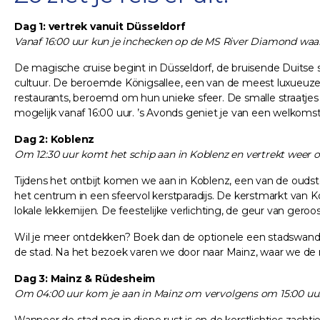
Dag 1: vertrek vanuit Düsseldorf
Vanaf 16:00 uur kun je inchecken op de MS River Diamond waar
De magische cruise begint in Düsseldorf, de bruisende Duitse 
cultuur. De beroemde Königsallee, een van de meest luxueuze w
restaurants, beroemd om hun unieke sfeer. De smalle straatjes 
mogelijk vanaf 16:00 uur. ’s Avonds geniet je van een welkoms
Dag 2: Koblenz
Om 12:30 uur komt het schip aan in Koblenz en vertrekt weer o
Tijdens het ontbijt komen we aan in Koblenz, een van de ouds
het centrum in een sfeervol kerstparadijs. De kerstmarkt van K
lokale lekkernijen. De feestelijke verlichting, de geur van ge
Wil je meer ontdekken? Boek dan de optionele een stadswandel
de stad. Na het bezoek varen we door naar Mainz, waar we de 
Dag 3: Mainz & Rüdesheim
Om 04:00 uur kom je aan in Mainz om vervolgens om 15:00 uur 