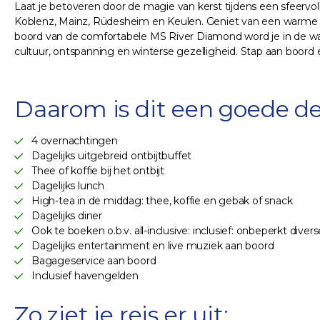
Laat je betoveren door de magie van kerst tijdens een sfeervoll
Koblenz, Mainz, Rüdesheim en Keulen. Geniet van een warme glüh
boord van de comfortabele MS River Diamond word je in de watt
cultuur, ontspanning en winterse gezelligheid. Stap aan boord en 
Daarom is dit een goede de
4 overnachtingen
Dagelijks uitgebreid ontbijtbuffet
Thee of koffie bij het ontbijt
Dagelijks lunch
High-tea in de middag: thee, koffie en gebak of snack
Dagelijks diner
Ook te boeken o.b.v. all-inclusive: inclusief: onbeperkt diverse
Dagelijks entertainment en live muziek aan boord
Bagageservice aan boord
Inclusief havengelden
Zo ziet je reis er uit: