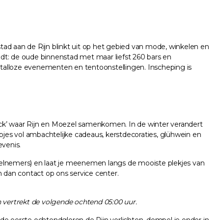
tad aan de Rijn blinkt uit op het gebied van mode, winkelen en
dt: de oude binnenstad met maar liefst 260 bars en
t talloze evenementen en tentoonstellingen. Inscheping is
Eck’ waar Rijn en Moezel samenkomen. In de winter verandert
pjes vol ambachtelijke cadeaus, kerstdecoraties, glühwein en
evenis.
eelnemers) en laat je meenemen langs de mooiste plekjes van
 dan contact op ons service center.
 vertrekt de volgende ochtend 05:00 uur.