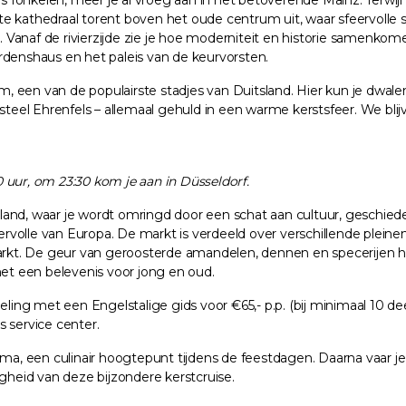
es fonkelen, meer je al vroeg aan in het betoverende Mainz. Terwij
te kathedraal torent boven het oude centrum uit, waar sfeervolle
n. Vanaf de rivierzijde zie je hoe moderniteit en historie samenkom
enshaus en het paleis van de keurvorsten.
eim, een van de populairste stadjes van Duitsland. Hier kun je dwa
el Ehrenfels – allemaal gehuld in een warme kerstsfeer. We blijve
 uur, om 23:30 kom je aan in Düsseldorf.
nd, waar je wordt omringd door een schat aan cultuur, geschiedenis
olle van Europa. De markt is verdeeld over verschillende pleinen, 
kt. De geur van geroosterde amandelen, dennen en specerijen h
t een belevenis voor jong en oud.
ing met een Engelstalige gids voor €65,- p.p. (bij minimaal 10 d
 service center.
mma, een culinair hoogtepunt tijdens de feestdagen. Daarna vaar j
igheid van deze bijzondere kerstcruise.