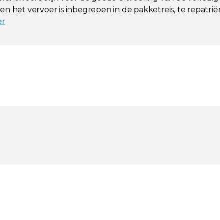
n het vervoer is inbegrepen in de pakketreis, te repatriër
er