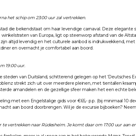
na het schip om 23:00 uur zal vertrekken.
stad die bekendstaat om haar levendige carnaval. Deze elegante s
inkelstraten van Europa, ligt op steenworp afstand van de Altsta
zijn altijd levendig en het culturele aanbod is indrukwekkend, me
tdiner en overnacht je comfortabel aan boord.
m 19:00 uur.
te steden van Duitsland, schitterend gelegen op het ‘Deutsches 
oblenz strekt zich uit over meerdere pleinen, met tientallen kraam
roosterde amandelen en de gezellige sfeer maken het een echte bel
ing met een Engelstalige gids voor €65,- p.p. (bij minimaal 10 d
nacht aan boord doorbrengen. Wil je de excursie bijboeken? Neem
te vertrekken naar Rüdesheim. Je komt daar om 17:00 uur aan en