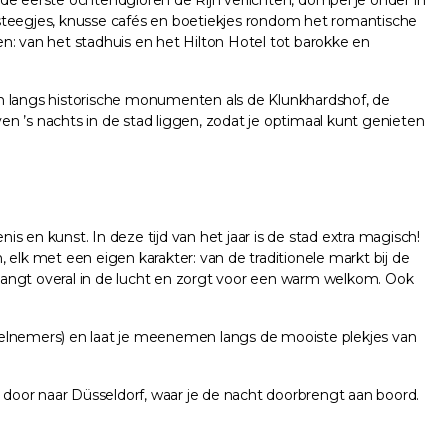
l de eerste ochtendgloren de Rijn verlichten, dompel je onder in
 steegjes, knusse cafés en boetiekjes rondom het romantische
en: van het stadhuis en het Hilton Hotel tot barokke en
len langs historische monumenten als de Klunkhardshof, de
n ’s nachts in de stad liggen, zodat je optimaal kunt genieten
 en kunst. In deze tijd van het jaar is de stad extra magisch!
elk met een eigen karakter: van de traditionele markt bij de
angt overal in de lucht en zorgt voor een warm welkom. Ook
eelnemers) en laat je meenemen langs de mooiste plekjes van
e door naar Düsseldorf, waar je de nacht doorbrengt aan boord.