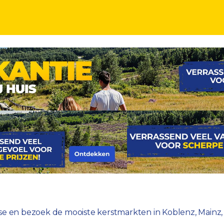
aan de Duitse Rijn tijdens een 5-daagse riviercrui
 en bezoek de mooiste kerstmarkten in Koblenz, Mainz, Rü