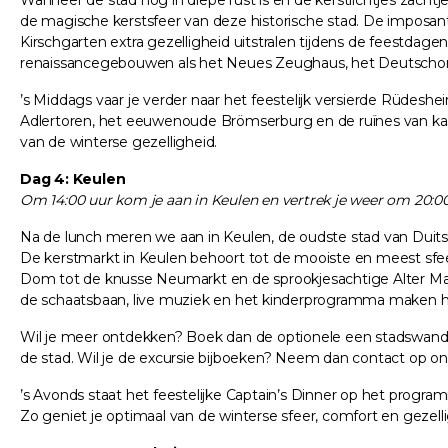
Wanneer de stad nog in diepe rust is en de kerstlichtjes zachtj
de magische kerstsfeer van deze historische stad. De imposan
Kirschgarten extra gezelligheid uitstralen tijdens de feestdage
renaissancegebouwen als het Neues Zeughaus, het Deutschord
’s Middags vaar je verder naar het feestelijk versierde Rüdesh
Adlertoren, het eeuwenoude Brömserburg en de ruïnes van kaste
van de winterse gezelligheid.
Dag 4: Keulen
Om 14:00 uur kom je aan in Keulen en vertrek je weer om 20:00
Na de lunch meren we aan in Keulen, de oudste stad van Duitsla
De kerstmarkt in Keulen behoort tot de mooiste en meest sfeerv
Dom tot de knusse Neumarkt en de sprookjesachtige Alter Mar
de schaatsbaan, live muziek en het kinderprogramma maken he
Wil je meer ontdekken? Boek dan de optionele een stadswandel
de stad. Wil je de excursie bijboeken? Neem dan contact op ons
’s Avonds staat het feestelijke Captain’s Dinner op het progra
Zo geniet je optimaal van de winterse sfeer, comfort en gezell