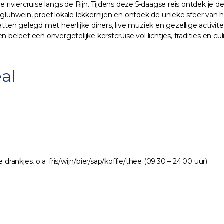
e riviercruise langs de Rijn. Tijdens deze 5-daagse reis ontdek je
wein, proef lokale lekkernijen en ontdek de unieke sfeer van hist
en gelegd met heerlijke diners, live muziek en gezellige activit
beleef een onvergetelijke kerstcruise vol lichtjes, tradities en cul
al
 drankjes, o.a. fris/wijn/bier/sap/koffie/thee (09.30 – 24.00 uur)