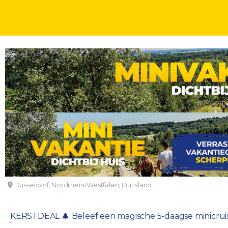
KERSTMARKTEN
MINICRUISE
KERSTCRUISES
DAGEN
KERSTDEAL 🎄 Ontdek de betoverende kerstmarkten 
MS River Diamond - Afvaart Düsseldorf
Düsseldorf, Nordrhein-Westfalen, Duitsland
KERSTDEAL 🎄 Beleef een magische 5-daagse minicruise