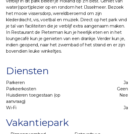
verblijf in dit park beleef je Holland op z'n best. Geniet van
water(sport)plezier op en rondom het IJsselmeer. Bezoek
het mooie vissersdorp, wereldberoemd om zijn
klederdracht, vis, voetbal en muziek. Direct op het park vind
je tal van faciliteiten die je verblijf extra aangenaam maken.
In Restaurant de Pieterman kun je heerlijk eten en in het
loungecafé kun je genieten van een drankje. Verder kun je,
indien geopend, naar het zwembad of het strand en er zijn
bovendien leuke winkeltjes.
Diensten
Parkeren
Ja
Parkeerkosten
Geen
Huisdieren toegestaan (op
Nee
aanvraag)
Wi-Fi
Ja
Vakantiepark