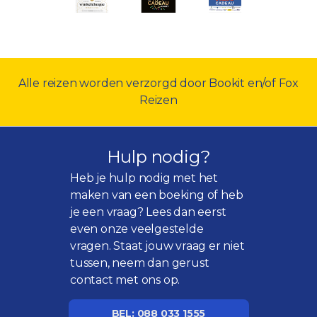
Alle reizen worden verzorgd door Bookit en/of Fox
Reizen
Hulp nodig?
Heb je hulp nodig met het
maken van een boeking of heb
je een vraag? Lees dan eerst
even onze
veelgestelde
vragen
. Staat jouw vraag er niet
tussen, neem dan gerust
contact met ons op.
BEL: 088 033 1555