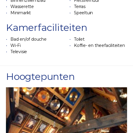
Binnenzwembad
Fietsverhuur
Wasserette
Terras
Minimarkt
Speeltuin
Kamerfaciliteiten
Bad en/of douche
Toilet
Wi-Fi
Koffie- en theefaciliteiten
Televisie
Hoogtepunten