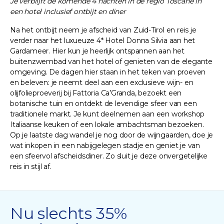
Je verblijft de komende 4 nachten in de regio Toscane in
een hotel inclusief ontbijt en diner
Na het ontbijt neem je afscheid van Zuid-Tirol en reis je
verder naar het luxueuze 4* Hotel Donna Silvia aan het
Gardameer. Hier kun je heerlijk ontspannen aan het
buitenzwembad van het hotel of genieten van de elegante
omgeving. De dagen hier staan in het teken van proeven
en beleven: je neemt deel aan een exclusieve wijn- en
olijfolieproeverij bij Fattoria Ca’Granda, bezoekt een
botanische tuin en ontdekt de levendige sfeer van een
traditionele markt. Je kunt deelnemen aan een workshop
Italiaanse keuken of een lokale ambachtsman bezoeken.
Op je laatste dag wandel je nog door de wijngaarden, doe je
wat inkopen in een nabijgelegen stadje en geniet je van
een sfeervol afscheidsdiner. Zo sluit je deze onvergetelijke
reis in stijl af.
Nu slechts 35%