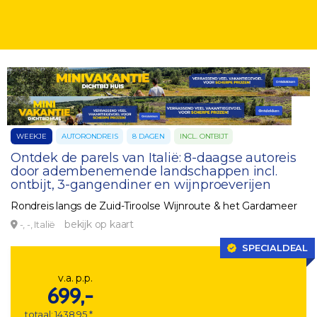
WEEKJE
AUTORONDREIS
8 DAGEN
INCL. ONTBIJT
Ontdek de parels van Italië: 8-daagse autoreis
door adembenemende landschappen incl.
ontbijt, 3-gangendiner en wijnproeverijen
Rondreis langs de Zuid-Tiroolse Wijnroute & het Gardameer
bekijk op kaart
-, -, Italië
SPECIALDEAL
v.a. p.p.
699,-
totaal: 1438,95 *