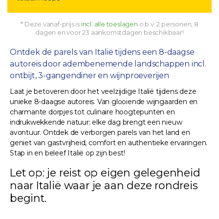
* Deze vanaf-prijs is
incl. alle toeslagen
o.b.v. 2 personen, 8
dagen en voor 23 aankomstdagen beschikbaar!
Ontdek de parels van Italië tijdens een 8-daagse
autoreis door adembenemende landschappen incl.
ontbijt, 3-gangendiner en wijnproeverijen
Laat je betoveren door het veelzijdige Italië tijdens deze
unieke 8-daagse autoreis. Van glooiende wijngaarden en
charmante dorpjes tot culinaire hoogtepunten en
indrukwekkende natuur: elke dag brengt een nieuw
avontuur. Ontdek de verborgen parels van het land en
geniet van gastvrijheid, comfort en authentieke ervaringen.
Stap in en beleef Italië op zijn best!
Let op: je reist op eigen gelegenheid
naar Italië waar je aan deze rondreis
begint.