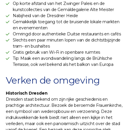
Op korte afstand van het Zwinger Paleis en de
kunstcollecties van de Gemäldegalerie Alte Meister
Nabijheid van de Dresdner Heide
Gemakkelijk toegang tot de bruisende lokale markten
en evenementen
Omringd door authentieke Duitse restaurants en cafés
Slechts een paar minuten lopen van de dichtstbijzijnde
tram- en bushaltes
Gratis gebruik van Wi-Fi in openbare ruimtes
Tip: Maak een avondwandeling langs de Brühlsche
Terrasse, ook wel bekend als het balkon van Europa
Verken de omgeving
Historisch Dresden
Dresden staat bekend om zijn rijke geschiedenis en
prachtige architectuur. Bezoek de beroemde Frauenkirche,
een symbool van wederopbouw en verzoening. Deze
indrukwekkende kerk biedt niet alleen een kijkje in het
verleden, maar ook een panoramisch uitzicht over de stad
vanaf de koepel. Een bezoek aan deze iconische plek