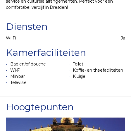
service en culturele arrangementen. Perfect voor een
comfortabel verblijf in Dresden!
Diensten
Wi-Fi
Ja
Kamerfaciliteiten
Bad en/of douche
Toilet
Wi-Fi
Koffie- en theefaciliteiten
Minibar
Kluisje
Televisie
Hoogtepunten