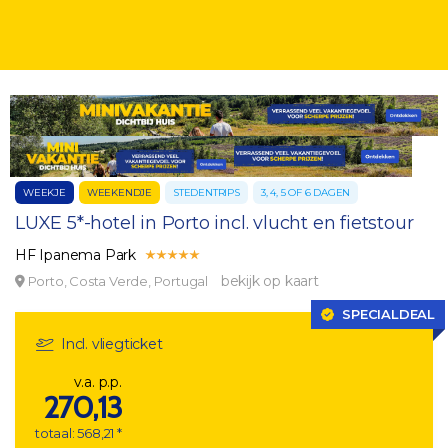
WEEKJE
WEEKENDJE
STEDENTRIPS
3, 4, 5 OF 6 DAGEN
LUXE 5*-hotel in Porto incl. vlucht en fietstour
HF Ipanema Park
bekijk op kaart
Porto, Costa Verde, Portugal
SPECIALDEAL
Incl. vliegticket
v.a. p.p.
270,13
totaal: 568,21 *