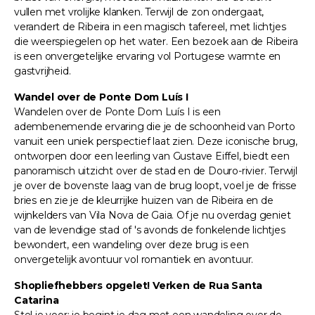
vullen met vrolijke klanken. Terwijl de zon ondergaat,
verandert de Ribeira in een magisch tafereel, met lichtjes
die weerspiegelen op het water. Een bezoek aan de Ribeira
is een onvergetelijke ervaring vol Portugese warmte en
gastvrijheid.
Wandel over de Ponte Dom Luís I
Wandelen over de Ponte Dom Luís I is een
adembenemende ervaring die je de schoonheid van Porto
vanuit een uniek perspectief laat zien. Deze iconische brug,
ontworpen door een leerling van Gustave Eiffel, biedt een
panoramisch uitzicht over de stad en de Douro-rivier. Terwijl
je over de bovenste laag van de brug loopt, voel je de frisse
bries en zie je de kleurrijke huizen van de Ribeira en de
wijnkelders van Vila Nova de Gaia. Of je nu overdag geniet
van de levendige stad of 's avonds de fonkelende lichtjes
bewondert, een wandeling over deze brug is een
onvergetelijk avontuur vol romantiek en avontuur.
Shopliefhebbers opgelet! Verken de Rua Santa
Catarina
Stel je voor: je begint je dag met een wandeling over de