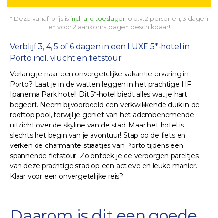
* Deze vanaf-prijs is
incl. alle toeslagen
o.b.v. 2 personen, 3 dagen
en voor 2 aankomstdagen beschikbaar!
Verblijf 3, 4, 5 of 6 dagen in een LUXE 5*-hotel in
Porto incl. vlucht en fietstour
Verlang je naar een onvergetelijke vakantie-ervaring in
Porto? Laat je in de watten leggen in het prachtige HF
Ipanema Park hotel! Dit 5*-hotel biedt alles wat je hart
begeert. Neem bijvoorbeeld een verkwikkende duik in de
rooftop pool, terwijl je geniet van het adembenemende
uitzicht over de skyline van de stad. Maar het hotel is
slechts het begin van je avontuur! Stap op de fiets en
verken de charmante straatjes van Porto tijdens een
spannende fietstour. Zo ontdek je de verborgen pareltjes
van deze prachtige stad op een actieve en leuke manier.
Klaar voor een onvergetelijke reis?
Daarom is dit een goede