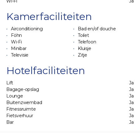
Wi-Fi
Ja
Kamerfaciliteiten
Airconditioning
Bad en/of douche
Föhn
Toilet
Wi-Fi
Telefoon
Minibar
Kluisje
Televisie
Zitje
Hotelfaciliteiten
Lift
Ja
Bagage-opslag
Ja
Lounge
Ja
Buitenzwembad
Ja
Fitnessruimte
Ja
Fietsverhuur
Ja
Bar
Ja