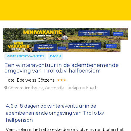
WINTERSPORTVAKANTIES
DAGEN
Een winteravontuur in de adembenemende
omgeving van Tirol o.b.v. halfpension!
Hotel Edelweiss Götzens
bekijk op kaart
Götzens, Innsbruck, Oostenrijk
4, 6 of 8 dagen op winteravontuur in de
adembenemende omgeving van Tirol o.b.v.
halfpension
Verscholen in het pittoreske dorpje Götzens, net buiten het