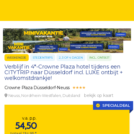
WEEKENDJE
STEDENTRIPS
2, 3 OF 4 DAGEN
INCL. ONTBIJT
Verblijf in 4*-Crowne Plaza hotel tijdens een
CITYTRIP naar Düsseldorf incl. LUXE ontbijt +
welkomstdrankje!
Crowne Plaza Düsseldorf-Neuss
bekijk op kaart
Neuss, Nordrhein-Westfalen, Duitsland
SPECIALDEAL
v.a. p.p.
54,50
totaal: 134,95 *