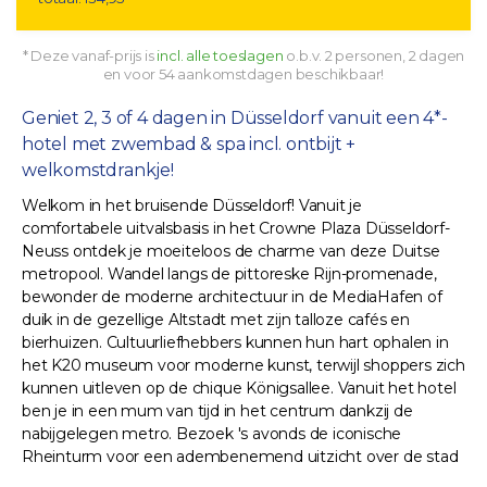
* Deze vanaf-prijs is
incl. alle toeslagen
o.b.v. 2 personen, 2 dagen
en voor 54 aankomstdagen beschikbaar!
Geniet 2, 3 of 4 dagen in Düsseldorf vanuit een 4*-
hotel met zwembad & spa incl. ontbijt +
welkomstdrankje!
Welkom in het bruisende Düsseldorf! Vanuit je
comfortabele uitvalsbasis in het Crowne Plaza Düsseldorf-
Neuss ontdek je moeiteloos de charme van deze Duitse
metropool. Wandel langs de pittoreske Rijn-promenade,
bewonder de moderne architectuur in de MediaHafen of
duik in de gezellige Altstadt met zijn talloze cafés en
bierhuizen. Cultuurliefhebbers kunnen hun hart ophalen in
het K20 museum voor moderne kunst, terwijl shoppers zich
kunnen uitleven op de chique Königsallee. Vanuit het hotel
ben je in een mum van tijd in het centrum dankzij de
nabijgelegen metro. Bezoek 's avonds de iconische
Rheinturm voor een adembenemend uitzicht over de stad