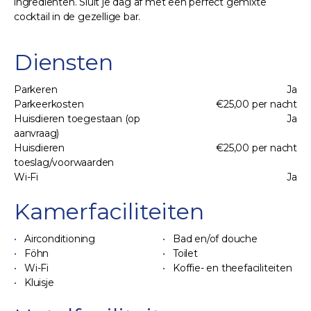
ingrediënten. Sluit je dag af met een perfect gemixte
cocktail in de gezellige bar.
Diensten
Parkeren
Ja
Parkeerkosten
€25,00 per nacht
Huisdieren toegestaan (op
Ja
aanvraag)
Huisdieren
€25,00 per nacht
toeslag/voorwaarden
Wi-Fi
Ja
Kamerfaciliteiten
Airconditioning
Bad en/of douche
Föhn
Toilet
Wi-Fi
Koffie- en theefaciliteiten
Kluisje