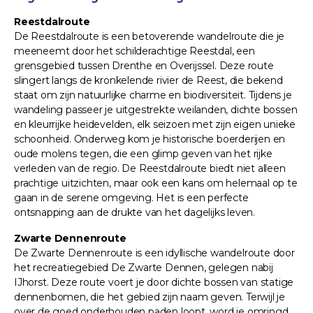
Reestdalroute
De Reestdalroute is een betoverende wandelroute die je
meeneemt door het schilderachtige Reestdal, een
grensgebied tussen Drenthe en Overijssel. Deze route
slingert langs de kronkelende rivier de Reest, die bekend
staat om zijn natuurlijke charme en biodiversiteit. Tijdens je
wandeling passeer je uitgestrekte weilanden, dichte bossen
en kleurrijke heidevelden, elk seizoen met zijn eigen unieke
schoonheid. Onderweg kom je historische boerderijen en
oude molens tegen, die een glimp geven van het rijke
verleden van de regio. De Reestdalroute biedt niet alleen
prachtige uitzichten, maar ook een kans om helemaal op te
gaan in de serene omgeving. Het is een perfecte
ontsnapping aan de drukte van het dagelijks leven.
Zwarte Dennenroute
De Zwarte Dennenroute is een idyllische wandelroute door
het recreatiegebied De Zwarte Dennen, gelegen nabij
IJhorst. Deze route voert je door dichte bossen van statige
dennenbomen, die het gebied zijn naam geven. Terwijl je
over de goed onderhouden paden loopt, word je omringd