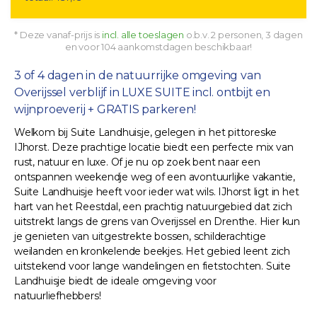
* Deze vanaf-prijs is
incl. alle toeslagen
o.b.v. 2 personen, 3 dagen
en voor 104 aankomstdagen beschikbaar!
3 of 4 dagen in de natuurrijke omgeving van
Overijssel verblijf in LUXE SUITE incl. ontbijt en
wijnproeverij + GRATIS parkeren!
Welkom bij Suite Landhuisje, gelegen in het pittoreske
IJhorst. Deze prachtige locatie biedt een perfecte mix van
rust, natuur en luxe. Of je nu op zoek bent naar een
ontspannen weekendje weg of een avontuurlijke vakantie,
Suite Landhuisje heeft voor ieder wat wils. IJhorst ligt in het
hart van het Reestdal, een prachtig natuurgebied dat zich
uitstrekt langs de grens van Overijssel en Drenthe. Hier kun
je genieten van uitgestrekte bossen, schilderachtige
weilanden en kronkelende beekjes. Het gebied leent zich
uitstekend voor lange wandelingen en fietstochten. Suite
Landhuisje biedt de ideale omgeving voor
natuurliefhebbers!