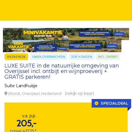
WEEKENDJE
UNIEK OVERNACHTEN
3 OF 4 DAGEN
INCL. ONTBIJT
LUXE SUITE in de natuurrijke omgeving van
Overijssel incl. ontbijt en wijnproeverij +
GRATIS parkeren!
Suite Landhuisje
bekijk op kaart
IJhorst, Overijssel, Nederland
SPECIALDEAL
v.a. p.p.
205,-
totaal: 437,75 *