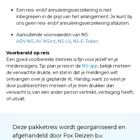
Een reis- en/of annuleringsverzekering is niet
inbegrepen in de prijs van het arrangement. Je kunt bij
ons geen reis- en/of annuleringsverzekering afsluiten.
Aanvullende voorwaarden van NS:
ARV-NS
,
AV-NSInt
,
NS-LV
,
NS-E-Ticket
.
Voorbereid op reis
Een goed voorbereide treinreis is fijn voor jezelf en je
medereizigers. Tip: plan je reis in de
NS-app
, bekijk meteen
de verwachte drukte, en stel in dat je meldingen wilt
ontvangen over je geplande rit. Handig, want zo weet je
door pushberichten meteen of je trein drukker dan
verwacht is, van een ander perron vertrekt, vertraging heeft,
of uitvalt.
Deze pakketreis wordt georganiseerd en
afgehandeld door Fox Reizen b.v.