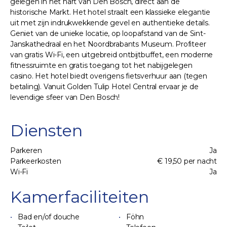
gelegen in het hart van Den Bosch, direct aan de
historische Markt. Het hotel straalt een klassieke elegantie
uit met zijn indrukwekkende gevel en authentieke details.
Geniet van de unieke locatie, op loopafstand van de Sint-
Janskathedraal en het Noordbrabants Museum. Profiteer
van gratis Wi-Fi, een uitgebreid ontbijtbuffet, een moderne
fitnessruimte en gratis toegang tot het nabijgelegen
casino. Het hotel biedt overigens fietsverhuur aan (tegen
betaling). Vanuit Golden Tulip Hotel Central ervaar je de
levendige sfeer van Den Bosch!
Diensten
Parkeren
Ja
Parkeerkosten
€ 19,50 per nacht
Wi-Fi
Ja
Kamerfaciliteiten
Bad en/of douche
Föhn