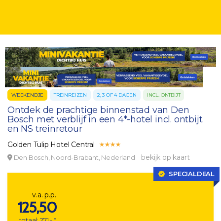
WEEKENDJE
TREINREIZEN
2, 3 OF 4 DAGEN
INCL. ONTBIJT
Ontdek de prachtige binnenstad van Den
Bosch met verblijf in een 4*-hotel incl. ontbijt
en NS treinretour
Golden Tulip Hotel Central
bekijk op kaart
Den Bosch, Noord-Brabant, Nederland
SPECIALDEAL
v.a. p.p.
125,50
totaal: 271,- *