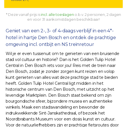
* Deze vanaf-prijs is
incl. alle toeslagen
o.b.v. 2 personen, 2 dagen
en voor 31 aankomstdagen beschikbaar!
Geniet van een 2-, 3- of 4-daags verblijf in een 4*-
hotel in hartje Den Bosch en ontdek de prachtige
omgeving incl. ontbijt en NS treinretour
Wil je er even tussenuit om te genieten van een bruisende
stad vol cultuur en historie? Dan is het Golden Tulip Hotel
Central in Den Bosch iets voor jou! Reis met de trein naar
Den Bosch, zodat je zonder zorgen kunt reizen en volop
kunt genieten van alles wat deze prachtige stad te bieden
heeft. Golden Tulip Hotel Central ligt midden in het
historische centrum van Den Bosch, met uitzicht op het
levendige Marktplein. Den Bosch staat bekend om zijn
bourgondische sfeer, bijzondere musea en authentieke
winkels. Maak een stadswandeling en bewonder de
indrukwekkende Sint-Janskathedraal, of bezoek het
Noordbrabants Museum voor een dosis kunst en cultuur.
Voor de natuurliefhebbers zijn er prachtige fietsroutes door